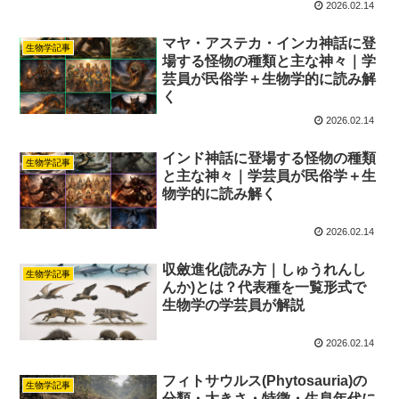
2026.02.14
マヤ・アステカ・インカ神話に登
生物学記事
場する怪物の種類と主な神々｜学
芸員が民俗学＋生物学的に読み解
く
2026.02.14
インド神話に登場する怪物の種類
生物学記事
と主な神々｜学芸員が民俗学＋生
物学的に読み解く
2026.02.14
収斂進化(読み方｜しゅうれんし
生物学記事
んか)とは？代表種を一覧形式で
生物学の学芸員が解説
2026.02.14
フィトサウルス(Phytosauria)の
生物学記事
分類・大きさ・特徴・生息年代に