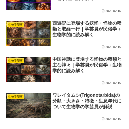
2026.02.16
西遊記に登場する妖怪・怪物の種
生物学記事
類と取経一行｜学芸員が民俗学＋
生物学的に読み解く
2026.02.15
中国神話に登場する怪物の種類と
生物学記事
主な神々｜学芸員が民俗学＋生物
学的に読み解く
2026.02.15
ワレイタムシ(Trigonotarbida)の
生物学記事
分類・大きさ・特徴・生息年代に
ついて生物学の学芸員が解説
2026.02.15