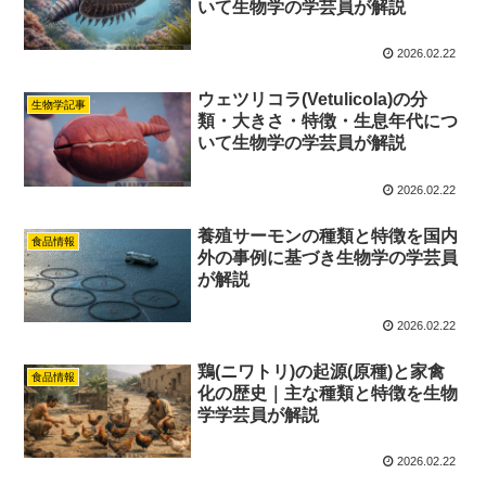
いて生物学の学芸員が解説
2026.02.22
ウェツリコラ(Vetulicola)の分
生物学記事
類・大きさ・特徴・生息年代につ
いて生物学の学芸員が解説
2026.02.22
養殖サーモンの種類と特徴を国内
食品情報
外の事例に基づき生物学の学芸員
が解説
2026.02.22
鶏(ニワトリ)の起源(原種)と家禽
食品情報
化の歴史｜主な種類と特徴を生物
学学芸員が解説
2026.02.22