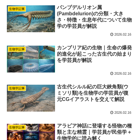
パンブデルリオン属
生物学記事
(Pambdelurion)の分類・大き
さ・特徴・生息年代について生物
学の学芸員が解説
2026.02.16
カンブリア紀の生物｜生命の爆発
生物学記事
的進化が起こった古生代の始まり
を学芸員が解説
2026.02.16
古生代シルル紀の巨大鋏角類(ウ
生物学記事
ミソリ類)を生物学の学芸員が復
元CGイアラストを交えて解説
2026.02.16
アラビア神話に登場する怪物の種
生物学記事
類と主な精霊｜学芸員が民俗学＋
生物学的に読み解く