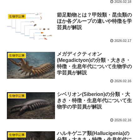
2026.02.18
節足動物とは？甲殻類・昆虫類の
生物学記事
ほか各グループの違いや特徴を学
芸員が解説
2026.02.17
メガディクティオン
生物学記事
(Megadictyon)の分類・大きさ・
特徴・生息年代について生物学の
学芸員が解説
2026.02.16
シベリオン(Siberion)の分類・大
生物学記事
きさ・特徴・生息年代について生
物学の学芸員が解説
2026.02.16
ハルキゲニア類(Hallucigenia)の
生物学記事
分類・大きさ・特徴・生息年代に