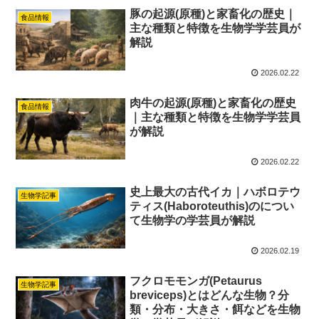
豚の起源(原種)と家畜化の歴史｜
食品情報
主な種類と特徴を生物学学芸員が
解説
2026.02.22
肉牛の起源(原種)と家畜化の歴史
食品情報
｜主な種類と特徴を生物学学芸員
が解説
2026.02.22
史上最大の古代イカ｜ハボロテウ
生物学記事
ティス(Haboroteuthis)のについ
て生物学の学芸員が解説
2026.02.19
フクロモモンガ(Petaurus
生物学記事
breviceps)とはどんな生物？分
類・分布・大きさ・餌などを生物