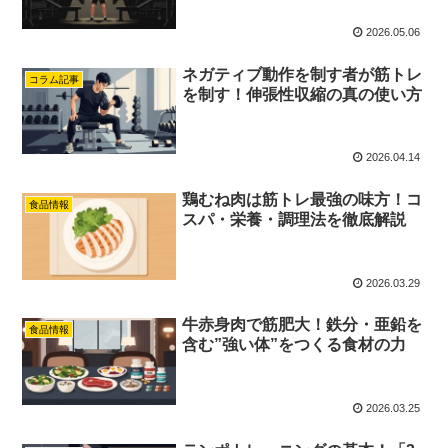
2026.05.06
ネガティブ動作を制す者が筋トレ
コラム記事
を制す！伸張性収縮の真の使い方
2026.04.14
鶏むね肉は筋トレ最強の味方！コ
食品情報
スパ・栄養・調理法を徹底解説
2026.03.29
牛赤身肉で筋肥大！鉄分・亜鉛を
食品情報
含む”強い体”をつくる食材の力
2026.03.25