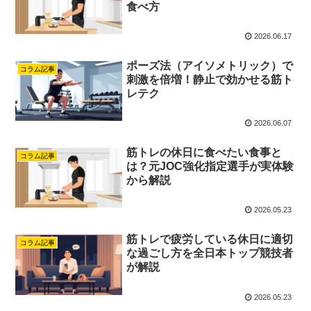
食べ方
2026.06.17
ポーズ法（アイソメトリック）で
コラム記事
刺激を倍増！静止で効かせる筋ト
レテク
2026.06.07
筋トレの休日に食べたい食事と
コラム記事
は？元JOC強化指定選手が実体験
から解説
2026.05.23
筋トレで疲労している休日に適切
コラム記事
な過ごし方を全日本トップ競技者
が解説
2026.05.23