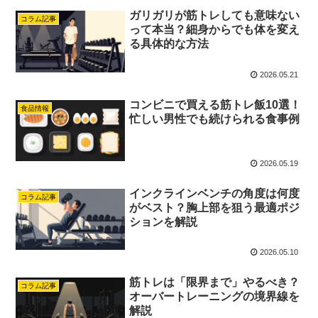
ガリガリが筋トレしても意味ない
コラム記事
って本当？細身からでも体を変え
る具体的な方法
2026.05.21
コンビニで買える筋トレ飯10選！
食品情報
忙しい男性でも続けられる食事例
2026.05.19
インクラインベンチの角度は何度
コラム記事
がベスト？胸上部を狙う最適ポジ
ションを解説
2026.05.10
筋トレは「限界まで」やるべき？
コラム記事
オーバートレーニングの境界線を
解説