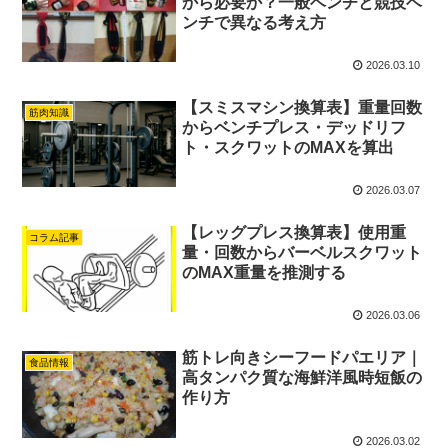
から必要か？一般ベンチと競技ベ
ンチで異なる考え方
2026.03.10
【スミスマシン換算表】重量回数
筋肉知識
からベンチプレス・デッドリフ
ト・スクワットのMAXを算出
2026.03.07
【レッグプレス換算表】使用重
コラム記事
量・回数からバーベルスクワット
のMAX重量を推測する
2026.03.06
筋トレ向きシーフードパエリア｜
食品情報
高タンパク質な海鮮洋風時短飯の
作り方
2026.03.02