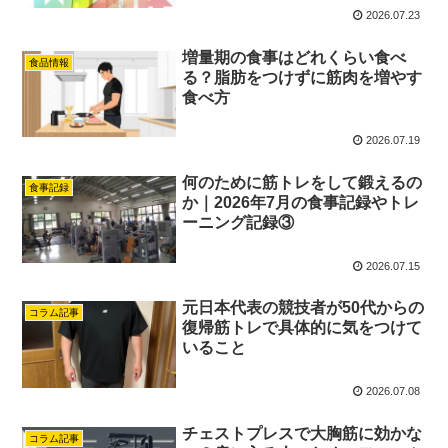
2026.07.23
増量期の食事はどれくらい食べ
食品情報
る？脂肪をつけずに筋肉を増やす
食べ方
2026.07.19
何のために筋トレをして鍛えるの
食事記録
か｜2026年7月の食事記録やトレ
ーニング記録③
2026.07.15
元日本代表の競技者が50代からの
コラム記事
復帰筋トレで具体的に気をつけて
いること
2026.07.08
チェストプレスで大胸筋に効かな
コラム記事