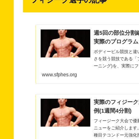
週5回の部位分割
実際のプログラム
ボディービル競技と違
さを競う競技である「
ーニング)を、実際に
して解説します。...
www.sfphes.org
実際のフィジーク
例(1週間4分割)
フィージーク大会で優
ニューをご紹介します。 【この記事