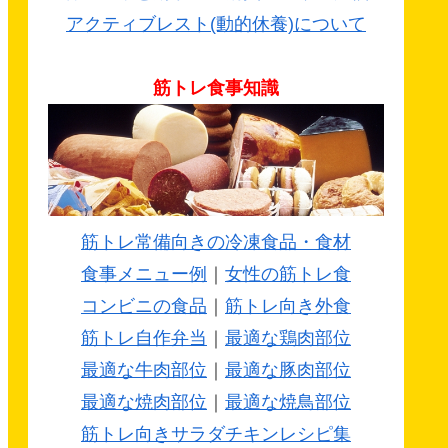
アクティブレスト(動的休養)について
筋トレ食事知識
筋トレ常備向きの冷凍食品・食材
食事メニュー例
｜
女性の筋トレ食
コンビニの食品
｜
筋トレ向き外食
筋トレ自作弁当
｜
最適な鶏肉部位
最適な牛肉部位
｜
最適な豚肉部位
最適な焼肉部位
｜
最適な焼鳥部位
筋トレ向きサラダチキンレシピ集