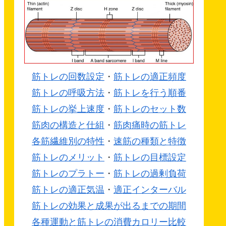
筋トレの回数設定
・
筋トレの適正頻度
筋トレの呼吸方法
・
筋トレを行う順番
筋トレの挙上速度
・
筋トレのセット数
筋肉の構造と仕組
・
筋肉痛時の筋トレ
各筋繊維別の特性
・
速筋の種類と特徴
筋トレのメリット
・
筋トレの目標設定
筋トレのプラトー
・
筋トレの過剰負荷
筋トレの適正気温
・
適正インターバル
筋トレの効果と成果が出るまでの期間
各種運動と筋トレの消費カロリー比較