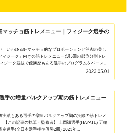
細マッチョ筋トレメニュー｜フィジーク選手の
い、いわゆる細マッチョ的なプロポーションと筋肉の美し
フィジーク」向きの筋トレメニュー(週5回の部位分割トレ
フィジーク競技で優勝歴もある選手のプログラムをベースに
2023.05.01
選手の増量バルクアップ期の筋トレメニュー
勝実績もある選手の増量バルクアップ期の実際の筋トレメ
の執筆・監修者】 上岡颯選手(HAYATE) 五輪
種目テコンドー元強化指定選手(全日本選手権準優勝2回) 2023年...