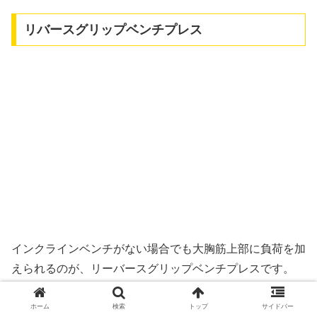
リバースグリップベンチプレス
インクラインベンチがない場合でも大胸筋上部に負荷を加
えられるのが、リーバースグリップベンチプレスです。
ホーム
検索
トップ
サイドバー
どうしても、ラックアウトが不安定になりますので、必ず