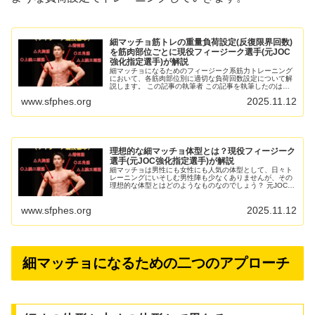
細マッチョ筋トレの重量負荷設定(反復限界回数)
を筋肉部位ごとに現役フィージーク選手(元JOC
強化指定選手)が解説
細マッチョになるためのフィージーク系筋力トレーニング
において、各筋肉部位別に適切な負荷回数設定について解
説します。 この記事の執筆者 この記事を執筆したのは当
サイト所属選手・監修者であるJOC元強化指定選手・現フ
www.sfphes.org
2025.11.12
ィジークのHAYAT...
理想的な細マッチョ体型とは？現役フィージーク
選手(元JOC強化指定選手)が解説
細マッチョは男性にも女性にも人気の体型として、日々ト
レーニングにいそしむ男性陣も少なくありませんが、その
理想的な体型とはどのようなものなのでしょう？ 元JOC強
化指定選手で、現フィージーク競技選手(細マッチョ体型を
競う公式競技)である...
www.sfphes.org
2025.11.12
細マッチョになるための二つのアプローチ