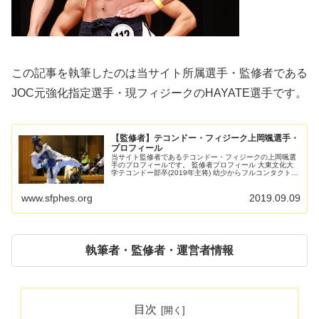
この記事を執筆したのは当サイト所属選手・監修者である
JOC元強化指定選手・現フィジークのHAYATE選手です。
【監修者】テコンドー・フィジーク上岡颯選手・
プロフィール
当サイト監修者であるテコンドー・フィジークの上岡颯選
手のプロフィールです。 監修者プロフィール 大東文化大
学テコンドー部卒(2019年主将) 幼少からフルコンタクト空
手を始め、ジュニア県チャンピオンになった後、指導者に
蹴り技の資質を...
www.sfphes.org
2019.09.09
執筆者・監修者・運営者情報
目次