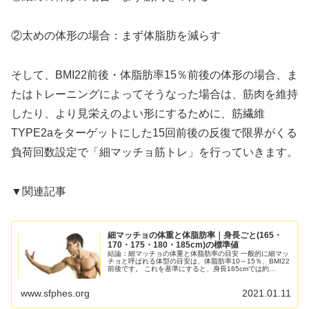
②太めの体形の場合：まず体脂肪を減らす
そして、BMI22前後・体脂肪率15％前後の体形の場合、ま
たはトレーニングによってそうなった場合は、筋肉を維持
したり、より見栄えのよい形にするために、筋繊維
TYPE2aをターゲットにした15回前後の反復で限界がくる
負荷回数設定で「細マッチョ筋トレ」を行っていきます。
▼関連記事
細マッチョの体重と体脂肪率｜身長ごと(165・
170・175・180・185cm)の標準値
結論：細マッチョの体重と体脂肪率の目安 一般的に細マッ
チョと呼ばれる体型の目安は、体脂肪率10～15％、BMI22
前後です。 これを基準にすると、身長165cmでは約
60kg、170cmでは約64kg、175cmでは約67kg、18...
www.sfphes.org
2021.01.11