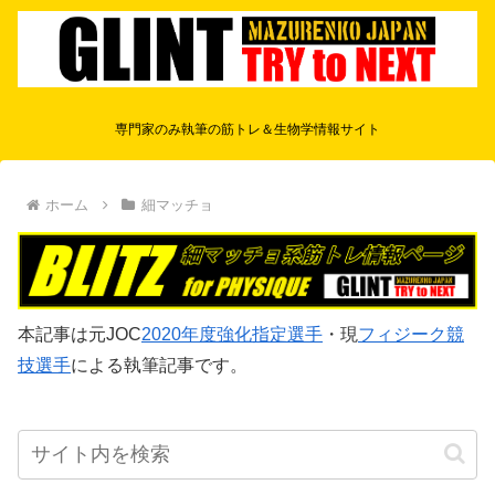
専門家のみ執筆の筋トレ＆生物学情報サイト
ホーム
細マッチョ
本記事は元JOC
2020年度強化指定選手
・現
フィジーク競
技選手
による執筆記事です。