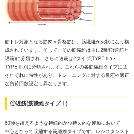
筋トレ対象となる筋肉＝骨格筋は、筋繊維が束状になり構
成されています。そして、その筋繊維は主に2種類(速筋と
遅筋)に分類され、さらに速筋は2タイプ(TYPEⅡa・
TYPEⅡb)に分類されます。これらの各筋繊維タイプには
それぞれに特性があり、トレーニングに対する反応や適正
な負荷回数設定も異なります。
①遅筋(筋繊維タイプⅠ)
60秒を超えるような持続的かつ持久的な運動において、
中心となって収縮する筋繊維タイプです。レジスタンスト