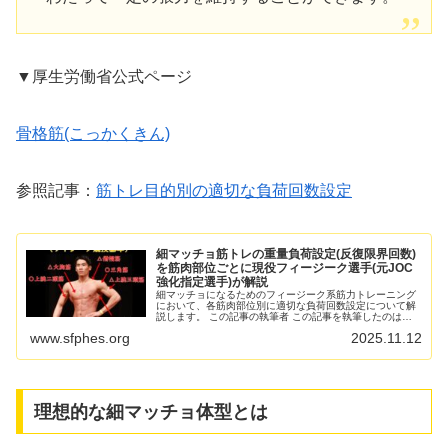
▼厚生労働省公式ページ
骨格筋(こっかくきん)
参照記事：
筋トレ目的別の適切な負荷回数設定
細マッチョ筋トレの重量負荷設定(反復限界回数)
を筋肉部位ごとに現役フィージーク選手(元JOC
強化指定選手)が解説
細マッチョになるためのフィージーク系筋力トレーニング
において、各筋肉部位別に適切な負荷回数設定について解
説します。 この記事の執筆者 この記事を執筆したのは当
サイト所属選手・監修者であるJOC元強化指定選手・現フ
www.sfphes.org
2025.11.12
ィジークのHAYAT...
理想的な細マッチョ体型とは