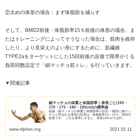
②太めの体形の場合：まず体脂肪を減らす
そして、BMI22前後・体脂肪率15％前後の体形の場合、ま
たはトレーニングによってそうなった場合は、筋肉を維持
したり、より見栄えのよい形にするために、筋繊維
TYPE2aをターゲットにした15回前後の反復で限界がくる
負荷回数設定で「細マッチョ筋トレ」を行っていきます。
▼関連記事
細マッチョの体重と体脂肪率｜身長ごと(165・
170・175・180・185cm)の標準値
結論：細マッチョの体重と体脂肪率の目安 一般的に細マッ
チョと呼ばれる体型の目安は、体脂肪率10～15％、BMI22
前後です。 これを基準にすると、身長165cmでは約
60kg、170cmでは約64kg、175cmでは約67kg、18...
www.sfphes.org
2021.01.11