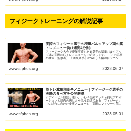
フィジークトレーニングの解説記事
実際のフィジーク選手の増量バルクアップ期の筋
トレメニュー例(1週間4分割)
フィージーク大会で優勝実績もある選手の増量バルクアッ
プ期の実際の筋トレメニューをご紹介します。 【この記事
の執筆・監修者】 上岡颯選手(HAYATE) 五輪種目テコンド
ー元強化指定選手(全日本選手権準優勝2回) 2023年...
www.sfphes.org
2023.06.07
筋トレ減量期食事メニュー｜フィージーク選手の
実際の食べ方を公開解説
ボディービル競技と違い、いわゆる細マッチョ的なプロポ
ーションと筋肉の美しさを競う競技である「フィジーク」
での試合に向けた食事メニューを、実際にフィジーク競技
で優勝歴もある選手の食事プログラムをベースにして解説
します。 【この記事の執筆...
www.sfphes.org
2023.05.01