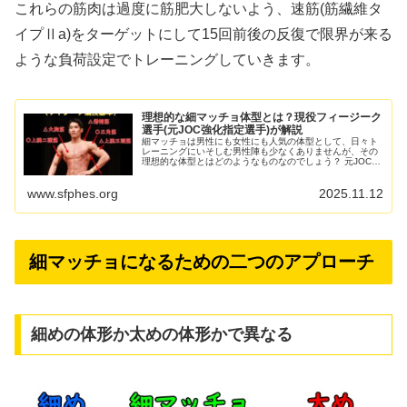
これらの筋肉は過度に筋肥大しないよう、速筋(筋繊維タ
イプⅡa)をターゲットにして15回前後の反復で限界が来る
ような負荷設定でトレーニングしていきます。
理想的な細マッチョ体型とは？現役フィージーク
選手(元JOC強化指定選手)が解説
細マッチョは男性にも女性にも人気の体型として、日々ト
レーニングにいそしむ男性陣も少なくありませんが、その
理想的な体型とはどのようなものなのでしょう？ 元JOC強
化指定選手で、現フィージーク競技選手(細マッチョ体型を
競う公式競技)である...
www.sfphes.org
2025.11.12
細マッチョになるための二つのアプローチ
細めの体形か太めの体形かで異なる