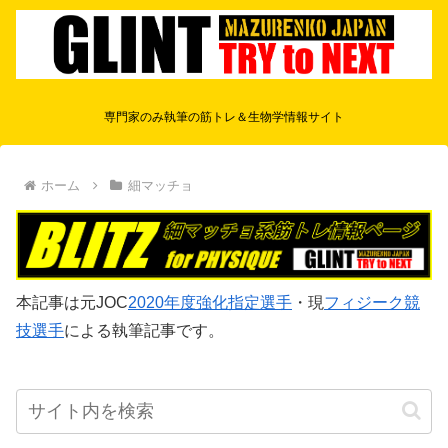
専門家のみ執筆の筋トレ＆生物学情報サイト
ホーム
細マッチョ
本記事は元JOC
2020年度強化指定選手
・現
フィジーク競
技選手
による執筆記事です。