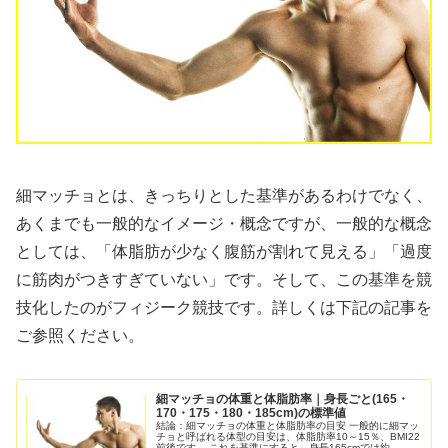
細マッチョとは、きっちりとした基準があるわけでなく、
あくまでも一般的なイメージ・概念ですが、一般的な概念
としては、「体脂肪が少なく腹筋が割れて見える」「過度
に筋肉がつきすぎていない」です。そして、この基準を競
技化したのがフィジーク競技です。詳しくは下記の記事を
ご参照ください。
細マッチョの体重と体脂肪率｜身長ごと(165・
170・175・180・185cm)の標準値
結論：細マッチョの体重と体脂肪率の目安 一般的に細マッ
チョと呼ばれる体型の目安は、体脂肪率10～15％、BMI22
前後です。 これを基準にすると、身長165cmでは約