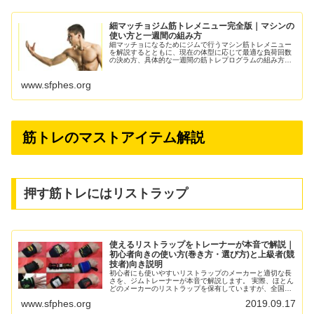
細マッチョジム筋トレメニュー完全版｜マシンの
使い方と一週間の組み方
細マッチョになるためにジムで行うマシン筋トレメニュー
を解説するとともに、現在の体型に応じて最適な負荷回数
の決め方、具体的な一週間の筋トレプログラムの組み方を
ご紹介します。ウエイトトレーニングに関する厚生労働省
の記載スクワットや腕立て伏せ・ダ
www.sfphes.org
筋トレのマストアイテム解説
押す筋トレにはリストラップ
使えるリストラップをトレーナーが本音で解説｜
初心者向きの使い方(巻き方・選び方)と上級者(競
技者)向き説明
初心者にも使いやすいリストラップのメーカーと適切な長
さを、ジムトレーナーが本音で解説します。 実際、ほとん
どのメーカーのリストラップを保有していますが、全国的
に有名なジムやブランドのメーカー製品のなかには、ペラ
www.sfphes.org
2019.09.17
ペラすぎて初心者にも使え...