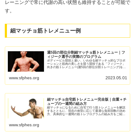
レーニングで常に代謝の高い状態も維持することが可能で
す。
細マッチョ筋トレメニュー例
週5回の部位分割細マッチョ筋トレメニュー｜フ
ィジーク選手の実際のプログラム
ボディービル競技と違い、いわゆる細マッチョ的なプロポ
ーションと筋肉の美しさを競う競技である「フィジーク」
向きの筋トレメニュー(週5回の部位分割トレーニング)を、
実際にフィジーク競技で優勝歴もある選手のプログラムを
ベースにして解説します。...
www.sfphes.org
2023.05.01
細マッチョ自宅筋トレメニュー完全版｜自重＋チ
ューブの一週間の組み方
細マッチョになるために自宅で行う筋トレメニューを解説
するとともに、現在の体型に応じて最適な負荷回数の決め
方、具体的な一週間の筋トレプログラムの組み方をご紹介
します。本記事では、手軽な方法＝自重トレーニングで追
い込み、チューブトレーニングで仕
www.sfphes.org