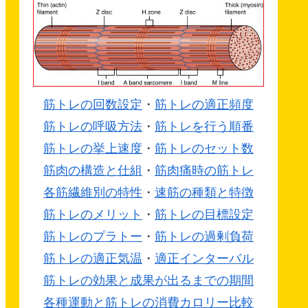
筋トレの回数設定
・
筋トレの適正頻度
筋トレの呼吸方法
・
筋トレを行う順番
筋トレの挙上速度
・
筋トレのセット数
筋肉の構造と仕組
・
筋肉痛時の筋トレ
各筋繊維別の特性
・
速筋の種類と特徴
筋トレのメリット
・
筋トレの目標設定
筋トレのプラトー
・
筋トレの過剰負荷
筋トレの適正気温
・
適正インターバル
筋トレの効果と成果が出るまでの期間
各種運動と筋トレの消費カロリー比較