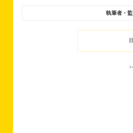
執筆者・監
ス