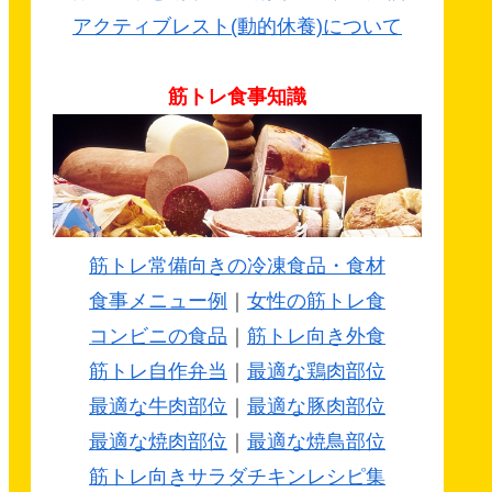
アクティブレスト(動的休養)について
筋トレ食事知識
筋トレ常備向きの冷凍食品・食材
食事メニュー例
｜
女性の筋トレ食
コンビニの食品
｜
筋トレ向き外食
筋トレ自作弁当
｜
最適な鶏肉部位
最適な牛肉部位
｜
最適な豚肉部位
最適な焼肉部位
｜
最適な焼鳥部位
筋トレ向きサラダチキンレシピ集