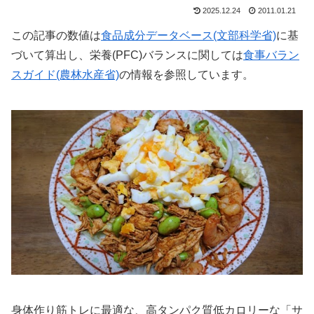
2025.12.24
2011.01.21
この記事の数値は
食品成分データベース(文部科学省)
に基
づいて算出し、栄養(PFC)バランスに関しては
食事バラン
スガイド(農林水産省)
の情報を参照しています。
身体作り筋トレに最適な、高タンパク質低カロリーな「サ