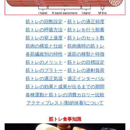
筋トレの回数設定
・
筋トレの適正頻度
筋トレの呼吸方法
・
筋トレを行う順番
筋トレの挙上速度
・
筋トレのセット数
筋肉の構造と仕組
・
筋肉痛時の筋トレ
各筋繊維別の特性
・
速筋の種類と特徴
筋トレのメリット
・
筋トレの目標設定
筋トレのプラトー
・
筋トレの過剰負荷
筋トレの適正気温
・
適正インターバル
筋トレの効果と成果が出るまでの期間
各種運動と筋トレの消費カロリー比較
アクティブレスト(動的休養)について
筋トレ食事知識