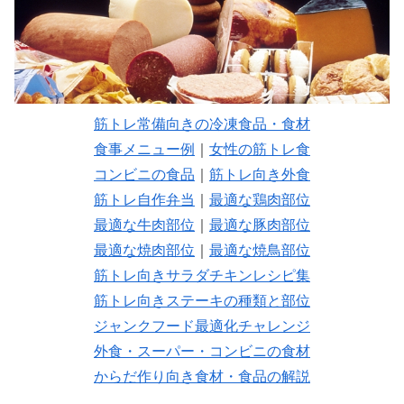
筋トレ常備向きの冷凍食品・食材
食事メニュー例
｜
女性の筋トレ食
コンビニの食品
｜
筋トレ向き外食
筋トレ自作弁当
｜
最適な鶏肉部位
最適な牛肉部位
｜
最適な豚肉部位
最適な焼肉部位
｜
最適な焼鳥部位
筋トレ向きサラダチキンレシピ集
筋トレ向きステーキの種類と部位
ジャンクフード最適化チャレンジ
外食・スーパー・コンビニの食材
からだ作り向き食材・食品の解説