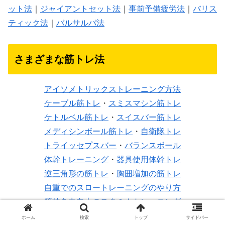
ット法
｜
ジャイアントセット法
｜
事前予備疲労法
｜
バリス
ティック法
｜
バルサルバ法
さまざまな筋トレ法
アイソメトリックストレーニング方法
ケーブル筋トレ
・
スミスマシン筋トレ
ケトルベル筋トレ
・
スイスバー筋トレ
メディシンボール筋トレ
・
自衛隊トレ
トライッセプスバー
・
バランスボール
体幹トレーニング
・
器具使用体幹トレ
逆三角形の筋トレ
・
胸囲増加の筋トレ
自重でのスロートレーニングのやり方
筋持久力向上のスタミナトレーニング
自宅サーキットトレーニングメニュー
ホーム
検索
トップ
サイドバー