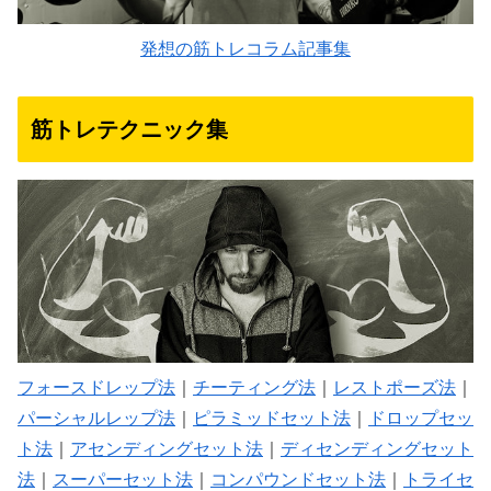
発想の筋トレコラム記事集
筋トレテクニック集
フォースドレップ法
｜
チーティング法
｜
レストポーズ法
｜
パーシャルレップ法
｜
ピラミッドセット法
｜
ドロップセッ
ト法
｜
アセンディングセット法
｜
ディセンディングセット
法
｜
スーパーセット法
｜
コンパウンドセット法
｜
トライセ