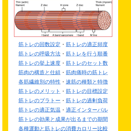
筋トレの回数設定
・
筋トレの適正頻度
筋トレの呼吸方法
・
筋トレを行う順番
筋トレの挙上速度
・
筋トレのセット数
筋肉の構造と仕組
・
筋肉痛時の筋トレ
各筋繊維別の特性
・
速筋の種類と特徴
筋トレのメリット
・
筋トレの目標設定
筋トレのプラトー
・
筋トレの過剰負荷
筋トレの適正気温
・
適正インターバル
筋トレの効果と成果が出るまでの期間
各種運動と筋トレの消費カロリー比較