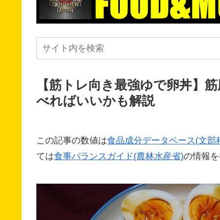
【筋トレ向き最強ゆで卵丼】筋
べればいいかも解説
この記事の数値は
食品成分データベース(文部
ては
食事バランスガイド(農林水産省)
の情報を