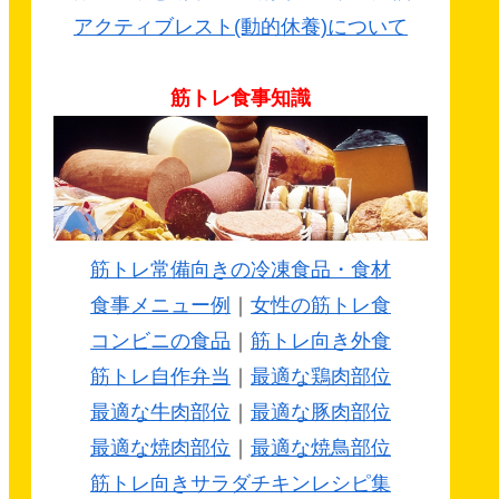
アクティブレスト(動的休養)について
筋トレ食事知識
筋トレ常備向きの冷凍食品・食材
食事メニュー例
｜
女性の筋トレ食
コンビニの食品
｜
筋トレ向き外食
筋トレ自作弁当
｜
最適な鶏肉部位
最適な牛肉部位
｜
最適な豚肉部位
最適な焼肉部位
｜
最適な焼鳥部位
筋トレ向きサラダチキンレシピ集