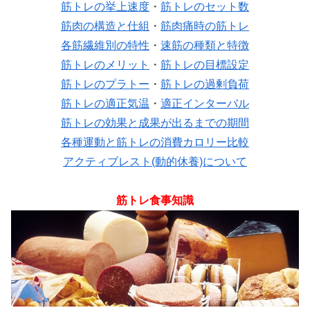
筋トレの挙上速度
・
筋トレのセット数
筋肉の構造と仕組
・
筋肉痛時の筋トレ
各筋繊維別の特性
・
速筋の種類と特徴
筋トレのメリット
・
筋トレの目標設定
筋トレのプラトー
・
筋トレの過剰負荷
筋トレの適正気温
・
適正インターバル
筋トレの効果と成果が出るまでの期間
各種運動と筋トレの消費カロリー比較
アクティブレスト(動的休養)について
筋トレ食事知識