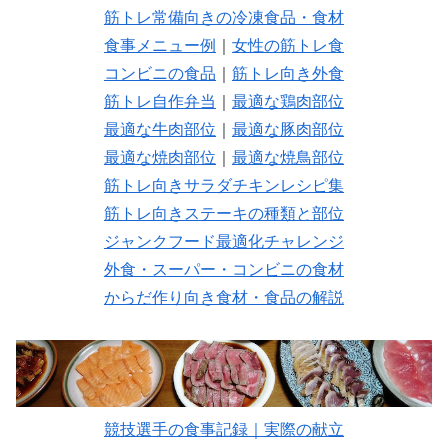
筋トレ常備向きの冷凍食品・食材
食事メニュー例
｜
女性の筋トレ食
コンビニの食品
｜
筋トレ向き外食
筋トレ自作弁当
｜
最適な鶏肉部位
最適な牛肉部位
｜
最適な豚肉部位
最適な焼肉部位
｜
最適な焼鳥部位
筋トレ向きサラダチキンレシピ集
筋トレ向きステーキの種類と部位
ジャンクフード最適化チャレンジ
外食・スーパー・コンビニの食材
からだ作り向き食材・食品の解説
競技選手の食事記録｜実際の献立