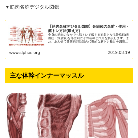
▼筋肉名称デジタル図鑑
【筋肉名称デジタル図鑑】各部位の名前・作用・
筋トレ方法(鍛え方)
全身の筋肉のなかでも筋トレで鍛える対象となる骨格筋(表
層筋・深層筋)を部位別にその名称と作用を解説します。ま
た、あわせて各筋肉部位別の代表的な筋トレ種目を図説す
るとともに、部位別筋トレ記事(動画付き)のリンクもご紹
介します。 なお、体...
www.sfphes.org
2019.08.19
主な体幹インナーマッスル