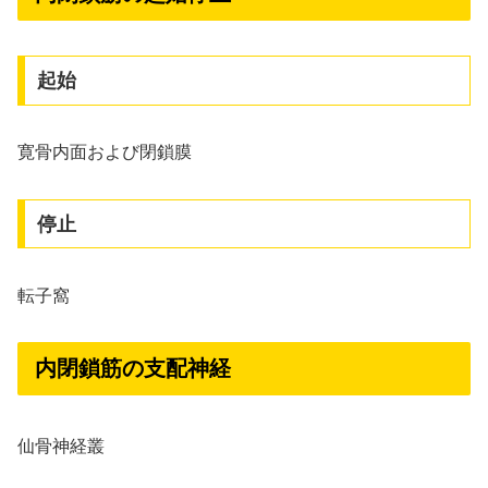
起始
寛骨内面および閉鎖膜
停止
転子窩
内閉鎖筋の支配神経
仙骨神経叢