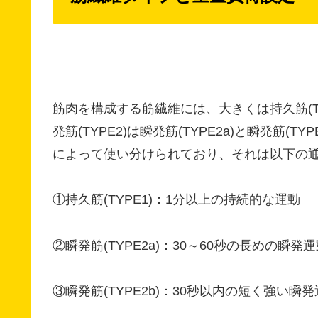
筋肉を構成する筋繊維には、大きくは持久筋(TY
発筋(TYPE2)は瞬発筋(TYPE2a)と瞬発筋
によって使い分けられており、それは以下の
①持久筋(TYPE1)：1分以上の持続的な運動
②瞬発筋(TYPE2a)：30～60秒の長めの瞬発
③瞬発筋(TYPE2b)：30秒以内の短く強い瞬