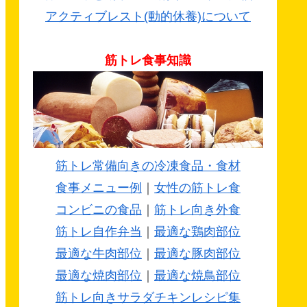
アクティブレスト(動的休養)について
筋トレ食事知識
筋トレ常備向きの冷凍食品・食材
食事メニュー例
｜
女性の筋トレ食
コンビニの食品
｜
筋トレ向き外食
筋トレ自作弁当
｜
最適な鶏肉部位
最適な牛肉部位
｜
最適な豚肉部位
最適な焼肉部位
｜
最適な焼鳥部位
筋トレ向きサラダチキンレシピ集