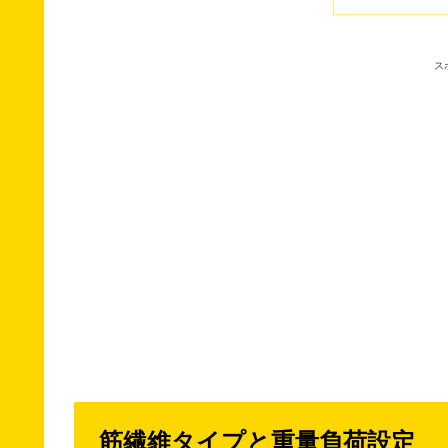
ス
筋繊維タイプと重量負荷設定