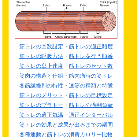
筋トレの回数設定
・
筋トレの適正頻度
筋トレの呼吸方法
・
筋トレを行う順番
筋トレの挙上速度
・
筋トレのセット数
筋肉の構造と仕組
・
筋肉痛時の筋トレ
各筋繊維別の特性
・
速筋の種類と特徴
筋トレのメリット
・
筋トレの目標設定
筋トレのプラトー
・
筋トレの過剰負荷
筋トレの適正気温
・
適正インターバル
筋トレの効果と成果が出るまでの期間
各種運動と筋トレの消費カロリー比較