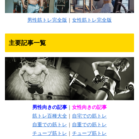
男性筋トレ完全版
｜
女性筋トレ完全版
主要記事一覧
男性向きの記事
｜
女性向きの記事
筋トレ百種大全
｜
自宅での筋トレ
自重での筋トレ
｜
自重での筋トレ
チューブ筋トレ
｜
チューブ筋トレ