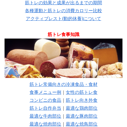
筋トレの効果と成果が出るまでの期間
各種運動と筋トレの消費カロリー比較
アクティブレスト(動的休養)について
筋トレ食事知識
筋トレ常備向きの冷凍食品・食材
食事メニュー例
｜
女性の筋トレ食
コンビニの食品
｜
筋トレ向き外食
筋トレ自作弁当
｜
最適な鶏肉部位
最適な牛肉部位
｜
最適な豚肉部位
最適な焼肉部位
｜
最適な焼鳥部位