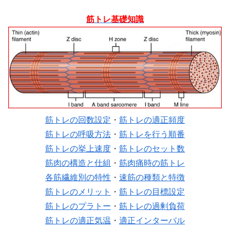
筋トレ基礎知識
筋トレの回数設定
・
筋トレの適正頻度
筋トレの呼吸方法
・
筋トレを行う順番
筋トレの挙上速度
・
筋トレのセット数
筋肉の構造と仕組
・
筋肉痛時の筋トレ
各筋繊維別の特性
・
速筋の種類と特徴
筋トレのメリット
・
筋トレの目標設定
筋トレのプラトー
・
筋トレの過剰負荷
筋トレの適正気温
・
適正インターバル