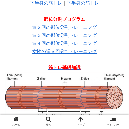
下半身の筋トレ
｜
下半身の筋トレ
部位分割プログラム
週２回の部位分割トレーニング
週３回の部位分割トレーニング
週４回の部位分割トレーニング
女性の週３回分割トレーニング
筋トレ基礎知識
筋トレの回数設定
・
筋トレの適正頻度
ホーム
検索
トップ
サイドバー