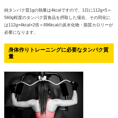
純タンパク質1gの熱量は4kcalですので、1日に112g×5＝
560g程度のタンパク質食品を摂取した場合、その同化に
は112g×4kcal×2倍＝896kcalの炭水化物・脂質カロリーが
必要になります。
身体作りトレーニングに必要なタンパク質
量