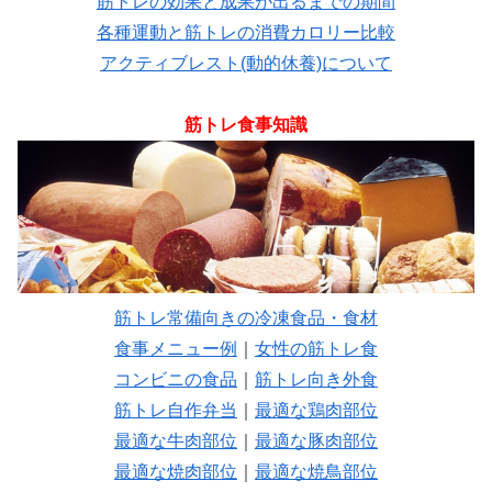
筋トレの効果と成果が出るまでの期間
各種運動と筋トレの消費カロリー比較
アクティブレスト(動的休養)について
筋トレ食事知識
筋トレ常備向きの冷凍食品・食材
食事メニュー例
｜
女性の筋トレ食
コンビニの食品
｜
筋トレ向き外食
筋トレ自作弁当
｜
最適な鶏肉部位
最適な牛肉部位
｜
最適な豚肉部位
最適な焼肉部位
｜
最適な焼鳥部位