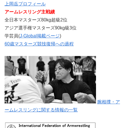
上岡岳プロフィール
アームレスリング主戦績
全日本マスターズ80kg超級2位
アジア選手権マスターズ90kg級3位
学芸員(
J-Global掲載ページ
)
60歳マスターズ競技復帰への過程
腕相撲・ア
ームレスリングに関する情報の一覧