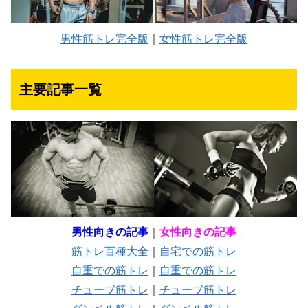
男性筋トレ完全版
｜
女性筋トレ完全版
主要記事一覧
男性向きの記事
｜
女性向きの記事
筋トレ百種大全
｜
自宅での筋トレ
自重での筋トレ
｜
自重での筋トレ
チューブ筋トレ
｜
チューブ筋トレ