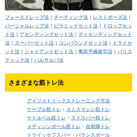
フォースドレップ法
｜
チーティング法
｜
レストポーズ法
｜
パーシャルレップ法
｜
ピラミッドセット法
｜
ドロップセッ
ト法
｜
アセンディングセット法
｜
ディセンディングセット
法
｜
スーパーセット法
｜
コンパウンドセット法
｜
トライセ
ット法
｜
ジャイアントセット法
｜
事前予備疲労法
｜
バリス
ティック法
｜
バルサルバ法
さまざまな筋トレ法
アイソメトリックストレーニング方法
ケーブル筋トレ
・
スミスマシン筋トレ
ケトルベル筋トレ
・
スイスバー筋トレ
メディシンボール筋トレ
・
自衛隊トレ
トライッセプスバー
・
バランスボール