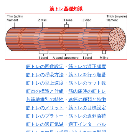
筋トレ基礎知識
筋トレの回数設定
・
筋トレの適正頻度
筋トレの呼吸方法
・
筋トレを行う順番
筋トレの挙上速度
・
筋トレのセット数
筋肉の構造と仕組
・
筋肉痛時の筋トレ
各筋繊維別の特性
・
速筋の種類と特徴
筋トレのメリット
・
筋トレの目標設定
筋トレのプラトー
・
筋トレの過剰負荷
筋トレの適正気温
・
適正インターバル