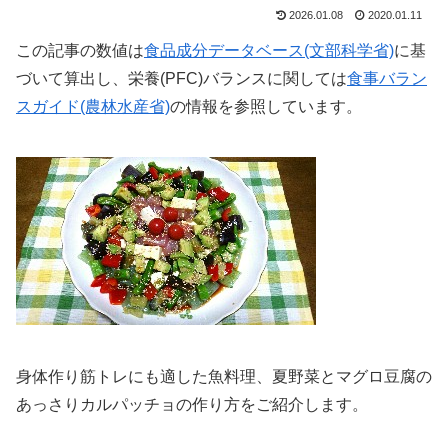
2026.01.08
2020.01.11
この記事の数値は
食品成分データベース(文部科学省)
に基
づいて算出し、栄養(PFC)バランスに関しては
食事バラン
スガイド(農林水産省)
の情報を参照しています。
身体作り筋トレにも適した魚料理、夏野菜とマグロ豆腐の
あっさりカルパッチョの作り方をご紹介します。