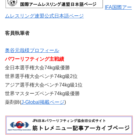
IFA国際アー
ムレスリング連盟公式日本語ページ
客員執筆者
奥谷元哉様プロフィール
パワーリフティング主戦績
全日本選手権大会74kg級優勝
世界選手権大会ベンチ74kg級2位
アジア選手権大会ベンチ74kg級1位
世界マスターズベンチ74kg級優勝
薬剤師(
J-Global掲載ページ
)