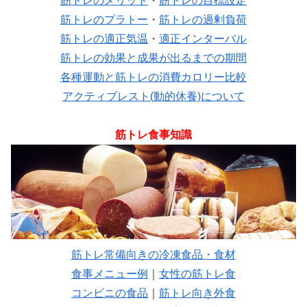
筋トレのメリット
・
筋トレの目標設定
筋トレのプラトー
・
筋トレの過剰負荷
筋トレの適正気温
・
適正インターバル
筋トレの効果と成果が出るまでの期間
各種運動と筋トレの消費カロリー比較
アクティブレスト(動的休養)について
筋トレ食事知識
筋トレ常備向きの冷凍食品・食材
食事メニュー例
｜
女性の筋トレ食
コンビニの食品
｜
筋トレ向き外食