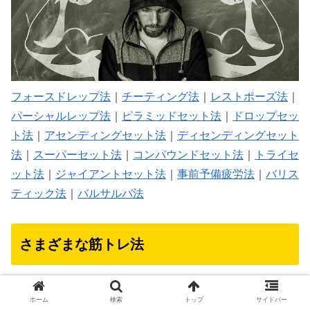
フォースドレップ法
｜
チーティング法
｜
レストポーズ法
｜
パーシャルレップ法
｜
ピラミッドセット法
｜
ドロップセッ
ト法
｜
アセンディングセット法
｜
ディセンディングセット
法
｜
スーパーセット法
｜
コンパウンドセット法
｜
トライセ
ット法
｜
ジャイアントセット法
｜
事前予備疲労法
｜
バリス
ティック法
｜
バルサルバ法
さまざまな筋トレ法
アイソメトリックストレーニング方法
ホーム
検索
トップ
サイドバー
ケーブル筋トレ
・
スミスマシン筋トレ