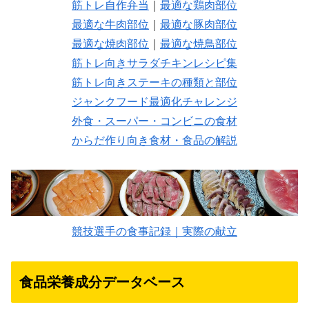
筋トレ自作弁当
｜
最適な鶏肉部位
最適な牛肉部位
｜
最適な豚肉部位
最適な焼肉部位
｜
最適な焼鳥部位
筋トレ向きサラダチキンレシピ集
筋トレ向きステーキの種類と部位
ジャンクフード最適化チャレンジ
外食・スーパー・コンビニの食材
からだ作り向き食材・食品の解説
競技選手の食事記録｜実際の献立
食品栄養成分データベース