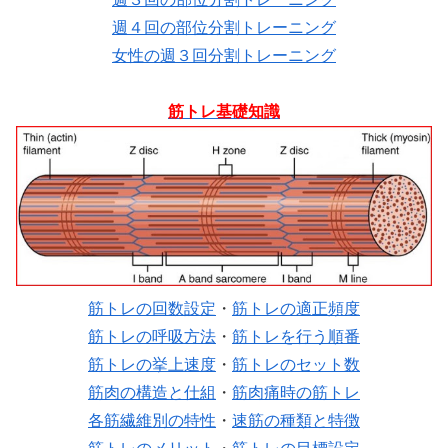
週４回の部位分割トレーニング
女性の週３回分割トレーニング
筋トレ基礎知識
筋トレの回数設定
・
筋トレの適正頻度
筋トレの呼吸方法
・
筋トレを行う順番
筋トレの挙上速度
・
筋トレのセット数
筋肉の構造と仕組
・
筋肉痛時の筋トレ
各筋繊維別の特性
・
速筋の種類と特徴