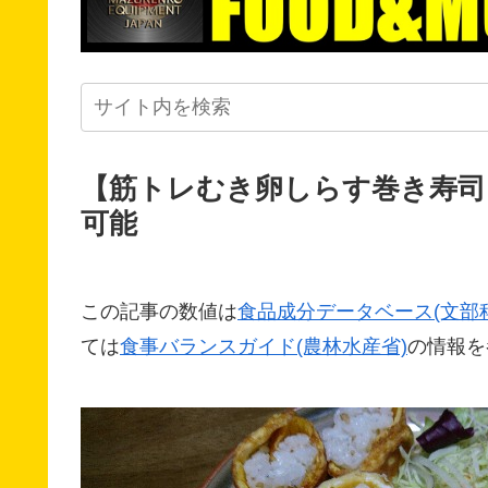
【筋トレむき卵しらす巻き寿司
可能
この記事の数値は
食品成分データベース(文部
ては
食事バランスガイド(農林水産省)
の情報を