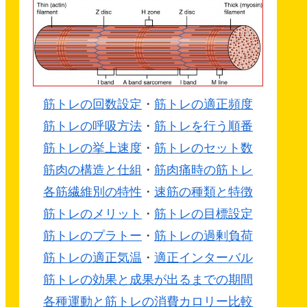
筋トレの回数設定
・
筋トレの適正頻度
筋トレの呼吸方法
・
筋トレを行う順番
筋トレの挙上速度
・
筋トレのセット数
筋肉の構造と仕組
・
筋肉痛時の筋トレ
各筋繊維別の特性
・
速筋の種類と特徴
筋トレのメリット
・
筋トレの目標設定
筋トレのプラトー
・
筋トレの過剰負荷
筋トレの適正気温
・
適正インターバル
筋トレの効果と成果が出るまでの期間
各種運動と筋トレの消費カロリー比較