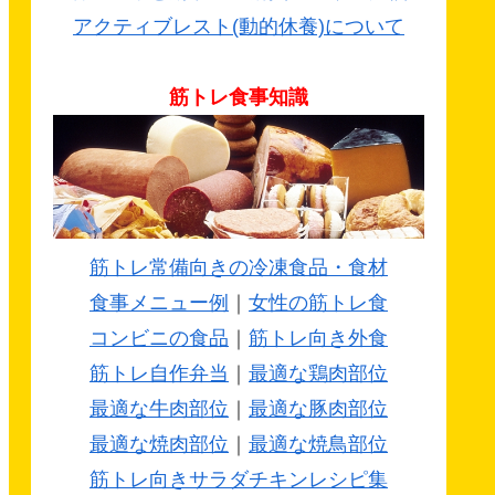
アクティブレスト(動的休養)について
筋トレ食事知識
筋トレ常備向きの冷凍食品・食材
食事メニュー例
｜
女性の筋トレ食
コンビニの食品
｜
筋トレ向き外食
筋トレ自作弁当
｜
最適な鶏肉部位
最適な牛肉部位
｜
最適な豚肉部位
最適な焼肉部位
｜
最適な焼鳥部位
筋トレ向きサラダチキンレシピ集