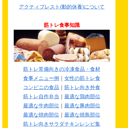
アクティブレスト(動的休養)について
筋トレ食事知識
筋トレ常備向きの冷凍食品・食材
食事メニュー例
｜
女性の筋トレ食
コンビニの食品
｜
筋トレ向き外食
筋トレ自作弁当
｜
最適な鶏肉部位
最適な牛肉部位
｜
最適な豚肉部位
最適な焼肉部位
｜
最適な焼鳥部位
筋トレ向きサラダチキンレシピ集