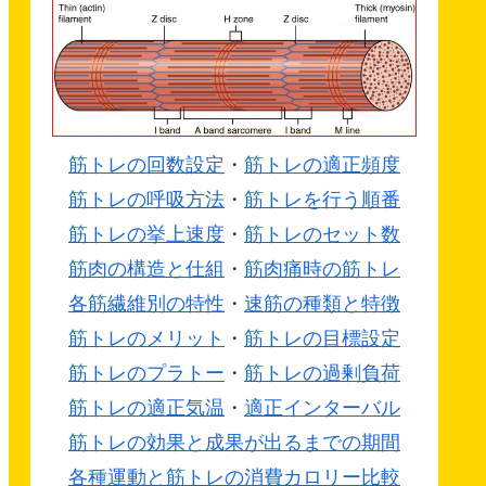
筋トレの回数設定
・
筋トレの適正頻度
筋トレの呼吸方法
・
筋トレを行う順番
筋トレの挙上速度
・
筋トレのセット数
筋肉の構造と仕組
・
筋肉痛時の筋トレ
各筋繊維別の特性
・
速筋の種類と特徴
筋トレのメリット
・
筋トレの目標設定
筋トレのプラトー
・
筋トレの過剰負荷
筋トレの適正気温
・
適正インターバル
筋トレの効果と成果が出るまでの期間
各種運動と筋トレの消費カロリー比較