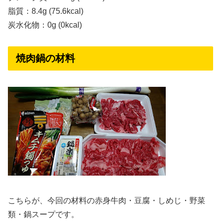
脂質：8.4g (75.6kcal)
炭水化物：0g (0kcal)
焼肉鍋の材料
こちらが、今回の材料の赤身牛肉・豆腐・しめじ・野菜
類・鍋スープです。