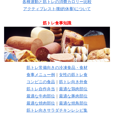
各種運動と筋トレの消費カロリー比較
アクティブレスト(動的休養)について
筋トレ食事知識
筋トレ常備向きの冷凍食品・食材
食事メニュー例
｜
女性の筋トレ食
コンビニの食品
｜
筋トレ向き外食
筋トレ自作弁当
｜
最適な鶏肉部位
最適な牛肉部位
｜
最適な豚肉部位
最適な焼肉部位
｜
最適な焼鳥部位
筋トレ向きサラダチキンレシピ集