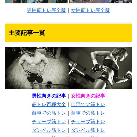
男性筋トレ完全版
｜
女性筋トレ完全版
主要記事一覧
男性向きの記事
｜
女性向きの記事
筋トレ百種大全
｜
自宅での筋トレ
自重での筋トレ
｜
自重での筋トレ
チューブ筋トレ
｜
チューブ筋トレ
ダンベル筋トレ
｜
ダンベル筋トレ