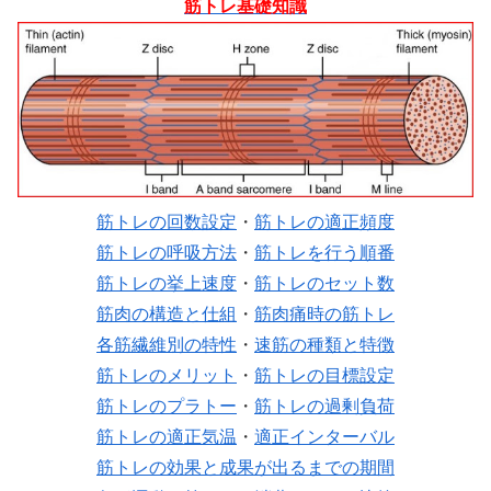
筋トレ基礎知識
筋トレの回数設定
・
筋トレの適正頻度
筋トレの呼吸方法
・
筋トレを行う順番
筋トレの挙上速度
・
筋トレのセット数
筋肉の構造と仕組
・
筋肉痛時の筋トレ
各筋繊維別の特性
・
速筋の種類と特徴
筋トレのメリット
・
筋トレの目標設定
筋トレのプラトー
・
筋トレの過剰負荷
筋トレの適正気温
・
適正インターバル
筋トレの効果と成果が出るまでの期間