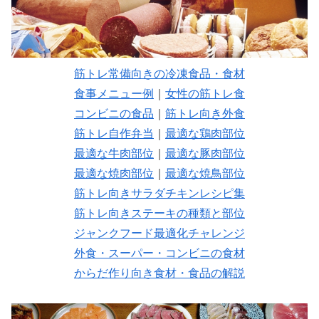
筋トレ常備向きの冷凍食品・食材
食事メニュー例
｜
女性の筋トレ食
コンビニの食品
｜
筋トレ向き外食
筋トレ自作弁当
｜
最適な鶏肉部位
最適な牛肉部位
｜
最適な豚肉部位
最適な焼肉部位
｜
最適な焼鳥部位
筋トレ向きサラダチキンレシピ集
筋トレ向きステーキの種類と部位
ジャンクフード最適化チャレンジ
外食・スーパー・コンビニの食材
からだ作り向き食材・食品の解説