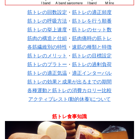
筋トレの回数設定
・
筋トレの適正頻度
筋トレの呼吸方法
・
筋トレを行う順番
筋トレの挙上速度
・
筋トレのセット数
筋肉の構造と仕組
・
筋肉痛時の筋トレ
各筋繊維別の特性
・
速筋の種類と特徴
筋トレのメリット
・
筋トレの目標設定
筋トレのプラトー
・
筋トレの過剰負荷
筋トレの適正気温
・
適正インターバル
筋トレの効果と成果が出るまでの期間
各種運動と筋トレの消費カロリー比較
アクティブレスト(動的休養)について
筋トレ食事知識