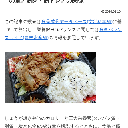
の量と筋肉・筋トレとの関係
2026.01.10
この記事の数値は
食品成分データベース(文部科学省)
に基
づいて算出し、栄養(PFC)バランスに関しては
食事バラン
スガイド(農林水産省)
の情報を参照しています。
しょうが焼き弁当のカロリーと三大栄養素(タンパク質・
脂質・炭水化物)の成分量を解説するとともに、食品と筋