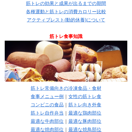
筋トレの効果と成果が出るまでの期間
各種運動と筋トレの消費カロリー比較
アクティブレスト(動的休養)について
筋トレ食事知識
筋トレ常備向きの冷凍食品・食材
食事メニュー例
｜
女性の筋トレ食
コンビニの食品
｜
筋トレ向き外食
筋トレ自作弁当
｜
最適な鶏肉部位
最適な牛肉部位
｜
最適な豚肉部位
最適な焼肉部位
｜
最適な焼鳥部位