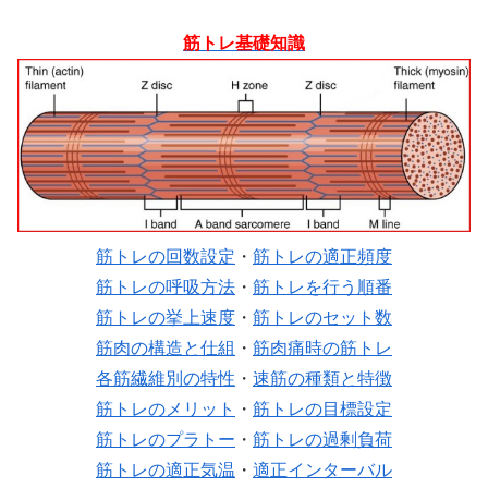
筋トレ基礎知識
筋トレの回数設定
・
筋トレの適正頻度
筋トレの呼吸方法
・
筋トレを行う順番
筋トレの挙上速度
・
筋トレのセット数
筋肉の構造と仕組
・
筋肉痛時の筋トレ
各筋繊維別の特性
・
速筋の種類と特徴
筋トレのメリット
・
筋トレの目標設定
筋トレのプラトー
・
筋トレの過剰負荷
筋トレの適正気温
・
適正インターバル