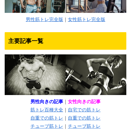
男性筋トレ完全版
｜
女性筋トレ完全版
主要記事一覧
男性向きの記事
｜
女性向きの記事
筋トレ百種大全
｜
自宅での筋トレ
自重での筋トレ
｜
自重での筋トレ
チューブ筋トレ
｜
チューブ筋トレ