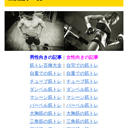
男性向きの記事
｜
女性向きの記事
筋トレ百種大全
｜
自宅での筋トレ
自重での筋トレ
｜
自重での筋トレ
チューブ筋トレ
｜
チューブ筋トレ
ダンベル筋トレ
｜
ダンベル筋トレ
マシーン筋トレ
｜
マシーン筋トレ
バーベル筋トレ
｜
バーベル筋トレ
大胸筋の筋トレ
｜
大胸筋の筋トレ
三角筋の筋トレ
｜
三角筋の筋トレ