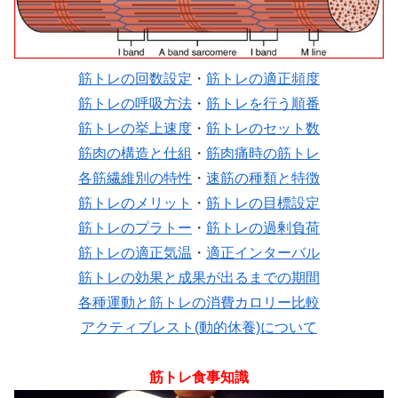
筋トレの回数設定
・
筋トレの適正頻度
筋トレの呼吸方法
・
筋トレを行う順番
筋トレの挙上速度
・
筋トレのセット数
筋肉の構造と仕組
・
筋肉痛時の筋トレ
各筋繊維別の特性
・
速筋の種類と特徴
筋トレのメリット
・
筋トレの目標設定
筋トレのプラトー
・
筋トレの過剰負荷
筋トレの適正気温
・
適正インターバル
筋トレの効果と成果が出るまでの期間
各種運動と筋トレの消費カロリー比較
アクティブレスト(動的休養)について
筋トレ食事知識