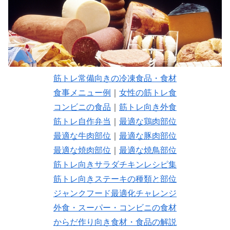
筋トレ常備向きの冷凍食品・食材
食事メニュー例
｜
女性の筋トレ食
コンビニの食品
｜
筋トレ向き外食
筋トレ自作弁当
｜
最適な鶏肉部位
最適な牛肉部位
｜
最適な豚肉部位
最適な焼肉部位
｜
最適な焼鳥部位
筋トレ向きサラダチキンレシピ集
筋トレ向きステーキの種類と部位
ジャンクフード最適化チャレンジ
外食・スーパー・コンビニの食材
からだ作り向き食材・食品の解説