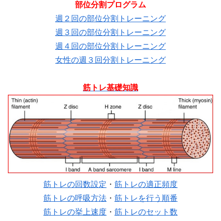
部位分割プログラム
週２回の部位分割トレーニング
週３回の部位分割トレーニング
週４回の部位分割トレーニング
女性の週３回分割トレーニング
筋トレ基礎知識
筋トレの回数設定
・
筋トレの適正頻度
筋トレの呼吸方法
・
筋トレを行う順番
筋トレの挙上速度
・
筋トレのセット数