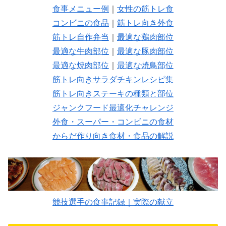
食事メニュー例
｜
女性の筋トレ食
コンビニの食品
｜
筋トレ向き外食
筋トレ自作弁当
｜
最適な鶏肉部位
最適な牛肉部位
｜
最適な豚肉部位
最適な焼肉部位
｜
最適な焼鳥部位
筋トレ向きサラダチキンレシピ集
筋トレ向きステーキの種類と部位
ジャンクフード最適化チャレンジ
外食・スーパー・コンビニの食材
からだ作り向き食材・食品の解説
競技選手の食事記録｜実際の献立