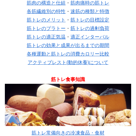
筋肉の構造と仕組
・
筋肉痛時の筋トレ
各筋繊維別の特性
・
速筋の種類と特徴
筋トレのメリット
・
筋トレの目標設定
筋トレのプラトー
・
筋トレの過剰負荷
筋トレの適正気温
・
適正インターバル
筋トレの効果と成果が出るまでの期間
各種運動と筋トレの消費カロリー比較
アクティブレスト(動的休養)について
筋トレ食事知識
筋トレ常備向きの冷凍食品・食材