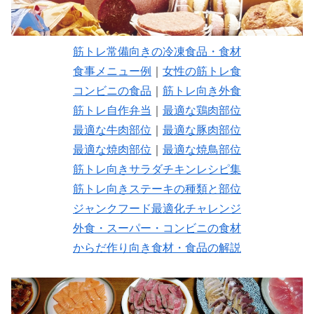
筋トレ常備向きの冷凍食品・食材
食事メニュー例
｜
女性の筋トレ食
コンビニの食品
｜
筋トレ向き外食
筋トレ自作弁当
｜
最適な鶏肉部位
最適な牛肉部位
｜
最適な豚肉部位
最適な焼肉部位
｜
最適な焼鳥部位
筋トレ向きサラダチキンレシピ集
筋トレ向きステーキの種類と部位
ジャンクフード最適化チャレンジ
外食・スーパー・コンビニの食材
からだ作り向き食材・食品の解説