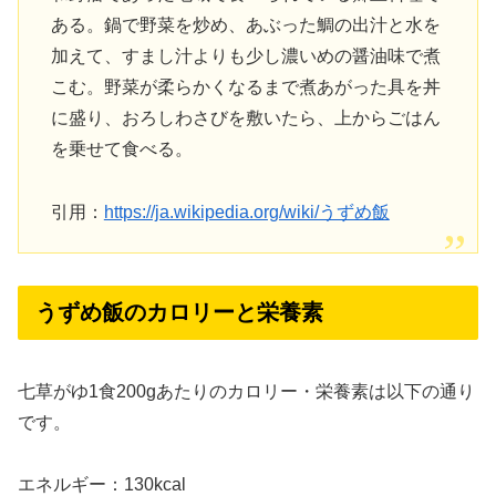
ある。鍋で野菜を炒め、あぶった鯛の出汁と水を
加えて、すまし汁よりも少し濃いめの醤油味で煮
こむ。野菜が柔らかくなるまで煮あがった具を丼
に盛り、おろしわさびを敷いたら、上からごはん
を乗せて食べる。
引用：
https://ja.wikipedia.org/wiki/うずめ飯
うずめ飯のカロリーと栄養素
七草がゆ1食200gあたりのカロリー・栄養素は以下の通り
です。
エネルギー：130kcal