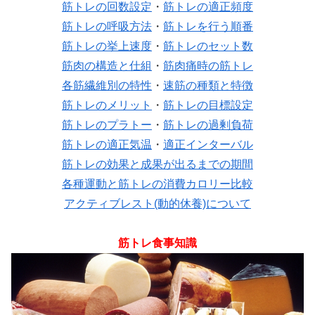
筋トレの回数設定
・
筋トレの適正頻度
筋トレの呼吸方法
・
筋トレを行う順番
筋トレの挙上速度
・
筋トレのセット数
筋肉の構造と仕組
・
筋肉痛時の筋トレ
各筋繊維別の特性
・
速筋の種類と特徴
筋トレのメリット
・
筋トレの目標設定
筋トレのプラトー
・
筋トレの過剰負荷
筋トレの適正気温
・
適正インターバル
筋トレの効果と成果が出るまでの期間
各種運動と筋トレの消費カロリー比較
アクティブレスト(動的休養)について
筋トレ食事知識