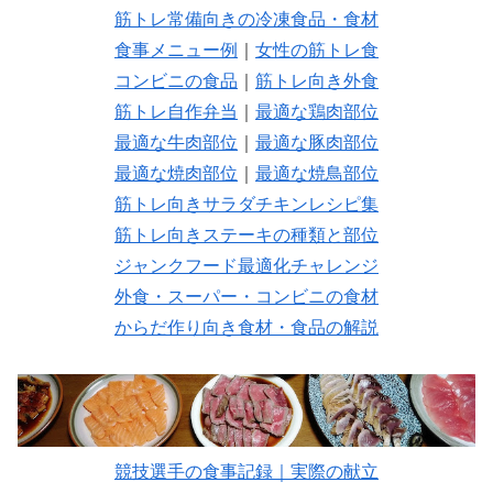
筋トレ常備向きの冷凍食品・食材
食事メニュー例
｜
女性の筋トレ食
コンビニの食品
｜
筋トレ向き外食
筋トレ自作弁当
｜
最適な鶏肉部位
最適な牛肉部位
｜
最適な豚肉部位
最適な焼肉部位
｜
最適な焼鳥部位
筋トレ向きサラダチキンレシピ集
筋トレ向きステーキの種類と部位
ジャンクフード最適化チャレンジ
外食・スーパー・コンビニの食材
からだ作り向き食材・食品の解説
競技選手の食事記録｜実際の献立