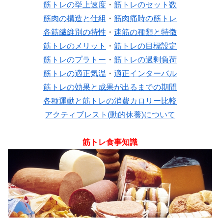
筋トレの挙上速度
・
筋トレのセット数
筋肉の構造と仕組
・
筋肉痛時の筋トレ
各筋繊維別の特性
・
速筋の種類と特徴
筋トレのメリット
・
筋トレの目標設定
筋トレのプラトー
・
筋トレの過剰負荷
筋トレの適正気温
・
適正インターバル
筋トレの効果と成果が出るまでの期間
各種運動と筋トレの消費カロリー比較
アクティブレスト(動的休養)について
筋トレ食事知識