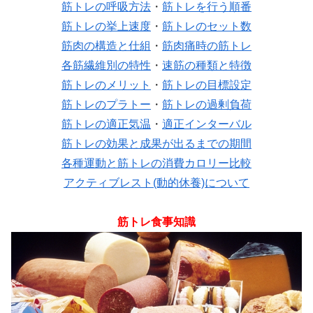
筋トレの呼吸方法
・
筋トレを行う順番
筋トレの挙上速度
・
筋トレのセット数
筋肉の構造と仕組
・
筋肉痛時の筋トレ
各筋繊維別の特性
・
速筋の種類と特徴
筋トレのメリット
・
筋トレの目標設定
筋トレのプラトー
・
筋トレの過剰負荷
筋トレの適正気温
・
適正インターバル
筋トレの効果と成果が出るまでの期間
各種運動と筋トレの消費カロリー比較
アクティブレスト(動的休養)について
筋トレ食事知識