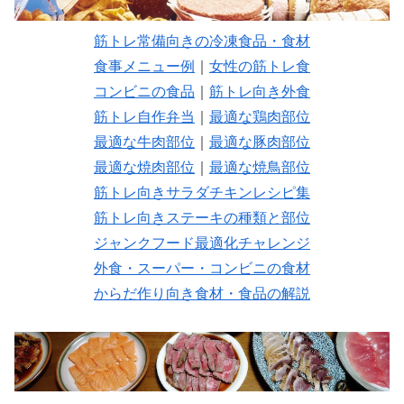
筋トレ常備向きの冷凍食品・食材
食事メニュー例
｜
女性の筋トレ食
コンビニの食品
｜
筋トレ向き外食
筋トレ自作弁当
｜
最適な鶏肉部位
最適な牛肉部位
｜
最適な豚肉部位
最適な焼肉部位
｜
最適な焼鳥部位
筋トレ向きサラダチキンレシピ集
筋トレ向きステーキの種類と部位
ジャンクフード最適化チャレンジ
外食・スーパー・コンビニの食材
からだ作り向き食材・食品の解説