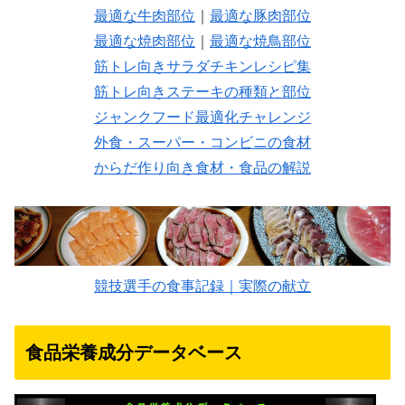
最適な牛肉部位
｜
最適な豚肉部位
最適な焼肉部位
｜
最適な焼鳥部位
筋トレ向きサラダチキンレシピ集
筋トレ向きステーキの種類と部位
ジャンクフード最適化チャレンジ
外食・スーパー・コンビニの食材
からだ作り向き食材・食品の解説
競技選手の食事記録｜実際の献立
食品栄養成分データベース