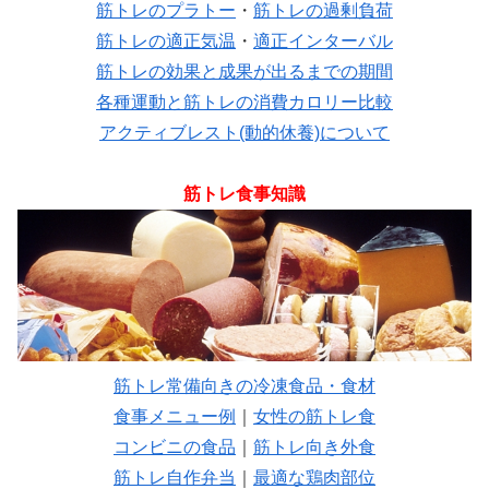
筋トレのプラトー
・
筋トレの過剰負荷
筋トレの適正気温
・
適正インターバル
筋トレの効果と成果が出るまでの期間
各種運動と筋トレの消費カロリー比較
アクティブレスト(動的休養)について
筋トレ食事知識
筋トレ常備向きの冷凍食品・食材
食事メニュー例
｜
女性の筋トレ食
コンビニの食品
｜
筋トレ向き外食
筋トレ自作弁当
｜
最適な鶏肉部位