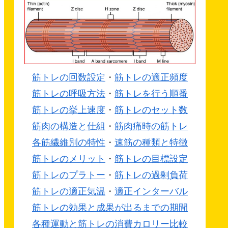
筋トレの回数設定
・
筋トレの適正頻度
筋トレの呼吸方法
・
筋トレを行う順番
筋トレの挙上速度
・
筋トレのセット数
筋肉の構造と仕組
・
筋肉痛時の筋トレ
各筋繊維別の特性
・
速筋の種類と特徴
筋トレのメリット
・
筋トレの目標設定
筋トレのプラトー
・
筋トレの過剰負荷
筋トレの適正気温
・
適正インターバル
筋トレの効果と成果が出るまでの期間
各種運動と筋トレの消費カロリー比較