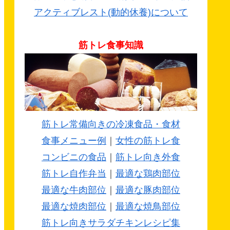
アクティブレスト(動的休養)について
筋トレ食事知識
筋トレ常備向きの冷凍食品・食材
食事メニュー例
｜
女性の筋トレ食
コンビニの食品
｜
筋トレ向き外食
筋トレ自作弁当
｜
最適な鶏肉部位
最適な牛肉部位
｜
最適な豚肉部位
最適な焼肉部位
｜
最適な焼鳥部位
筋トレ向きサラダチキンレシピ集