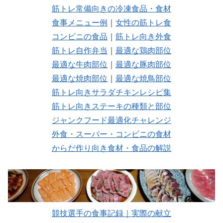
筋トレ常備向きの冷凍食品・食材
食事メニュー例
｜
女性の筋トレ食
コンビニの食品
｜
筋トレ向き外食
筋トレ自作弁当
｜
最適な鶏肉部位
最適な牛肉部位
｜
最適な豚肉部位
最適な焼肉部位
｜
最適な焼鳥部位
筋トレ向きサラダチキンレシピ集
筋トレ向きステーキの種類と部位
ジャンクフード最適化チャレンジ
外食・スーパー・コンビニの食材
からだ作り向き食材・食品の解説
競技選手の食事記録｜実際の献立