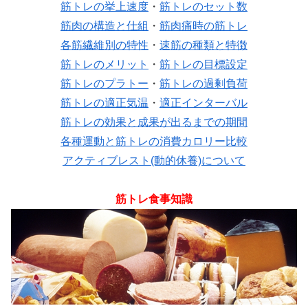
筋トレの挙上速度
・
筋トレのセット数
筋肉の構造と仕組
・
筋肉痛時の筋トレ
各筋繊維別の特性
・
速筋の種類と特徴
筋トレのメリット
・
筋トレの目標設定
筋トレのプラトー
・
筋トレの過剰負荷
筋トレの適正気温
・
適正インターバル
筋トレの効果と成果が出るまでの期間
各種運動と筋トレの消費カロリー比較
アクティブレスト(動的休養)について
筋トレ食事知識