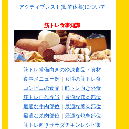
アクティブレスト(動的休養)について
筋トレ食事知識
筋トレ常備向きの冷凍食品・食材
食事メニュー例
｜
女性の筋トレ食
コンビニの食品
｜
筋トレ向き外食
筋トレ自作弁当
｜
最適な鶏肉部位
最適な牛肉部位
｜
最適な豚肉部位
最適な焼肉部位
｜
最適な焼鳥部位
筋トレ向きサラダチキンレシピ集