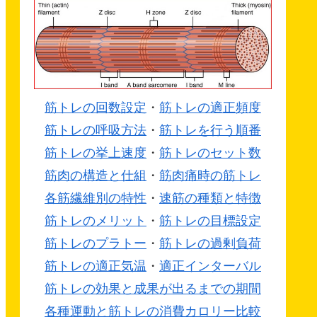
筋トレの回数設定
・
筋トレの適正頻度
筋トレの呼吸方法
・
筋トレを行う順番
筋トレの挙上速度
・
筋トレのセット数
筋肉の構造と仕組
・
筋肉痛時の筋トレ
各筋繊維別の特性
・
速筋の種類と特徴
筋トレのメリット
・
筋トレの目標設定
筋トレのプラトー
・
筋トレの過剰負荷
筋トレの適正気温
・
適正インターバル
筋トレの効果と成果が出るまでの期間
各種運動と筋トレの消費カロリー比較