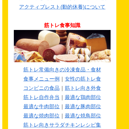
アクティブレスト(動的休養)について
筋トレ食事知識
筋トレ常備向きの冷凍食品・食材
食事メニュー例
｜
女性の筋トレ食
コンビニの食品
｜
筋トレ向き外食
筋トレ自作弁当
｜
最適な鶏肉部位
最適な牛肉部位
｜
最適な豚肉部位
最適な焼肉部位
｜
最適な焼鳥部位
筋トレ向きサラダチキンレシピ集