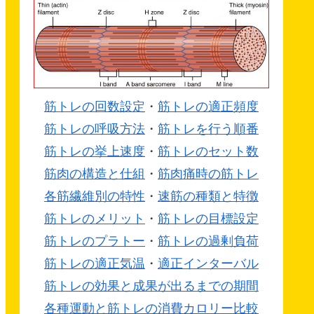
筋トレの回数設定
・
筋トレの適正頻度
筋トレの呼吸方法
・
筋トレを行う順番
筋トレの挙上速度
・
筋トレのセット数
筋肉の構造と仕組
・
筋肉痛時の筋トレ
各筋繊維別の特性
・
速筋の種類と特徴
筋トレのメリット
・
筋トレの目標設定
筋トレのプラトー
・
筋トレの過剰負荷
筋トレの適正気温
・
適正インターバル
筋トレの効果と成果が出るまでの期間
各種運動と筋トレの消費カロリー比較