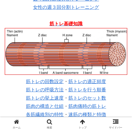
女性の週３回分割トレーニング
筋トレ基礎知識
筋トレの回数設定
・
筋トレの適正頻度
筋トレの呼吸方法
・
筋トレを行う順番
筋トレの挙上速度
・
筋トレのセット数
筋肉の構造と仕組
・
筋肉痛時の筋トレ
各筋繊維別の特性
・
速筋の種類と特徴
筋トレのメリット
・
筋トレの目標設定
ホーム
検索
トップ
サイドバー
筋トレのプラトー
・
筋トレの過剰負荷