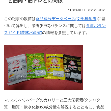
と筋肉・筋トレとの関係
2026.01.11
2022.08.02
この記事の数値は
食品成分データベース(文部科学省)
に基
づいて算出し、栄養(PFC)バランスに関しては
食事バラン
スガイド(農林水産省)
の情報を参照しています。
マルシンハンバーグのカロリーと三大栄養素(タンパク
質・脂質・炭水化物)の成分量を解説するとともに、食品