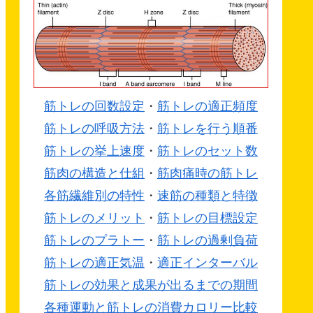
筋トレの回数設定
・
筋トレの適正頻度
筋トレの呼吸方法
・
筋トレを行う順番
筋トレの挙上速度
・
筋トレのセット数
筋肉の構造と仕組
・
筋肉痛時の筋トレ
各筋繊維別の特性
・
速筋の種類と特徴
筋トレのメリット
・
筋トレの目標設定
筋トレのプラトー
・
筋トレの過剰負荷
筋トレの適正気温
・
適正インターバル
筋トレの効果と成果が出るまでの期間
各種運動と筋トレの消費カロリー比較