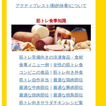
アクティブレスト(動的休養)について
筋トレ食事知識
筋トレ常備向きの冷凍食品・食材
食事メニュー例
｜
女性の筋トレ食
コンビニの食品
｜
筋トレ向き外食
筋トレ自作弁当
｜
最適な鶏肉部位
最適な牛肉部位
｜
最適な豚肉部位
最適な焼肉部位
｜
最適な焼鳥部位
筋トレ向きサラダチキンレシピ集