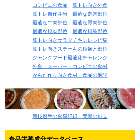
コンビニの食品
｜
筋トレ向き外食
筋トレ自作弁当
｜
最適な鶏肉部位
最適な牛肉部位
｜
最適な豚肉部位
最適な焼肉部位
｜
最適な焼鳥部位
筋トレ向きサラダチキンレシピ集
筋トレ向きステーキの種類と部位
ジャンクフード最適化チャレンジ
外食・スーパー・コンビニの食材
からだ作り向き食材・食品の解説
競技選手の食事記録｜実際の献立
食品栄養成分データベース