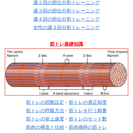
週２回の部位分割トレーニング
週３回の部位分割トレーニング
週４回の部位分割トレーニング
女性の週３回分割トレーニング
筋トレ基礎知識
筋トレの回数設定
・
筋トレの適正頻度
筋トレの呼吸方法
・
筋トレを行う順番
筋トレの挙上速度
・
筋トレのセット数
筋肉の構造と仕組
・
筋肉痛時の筋トレ