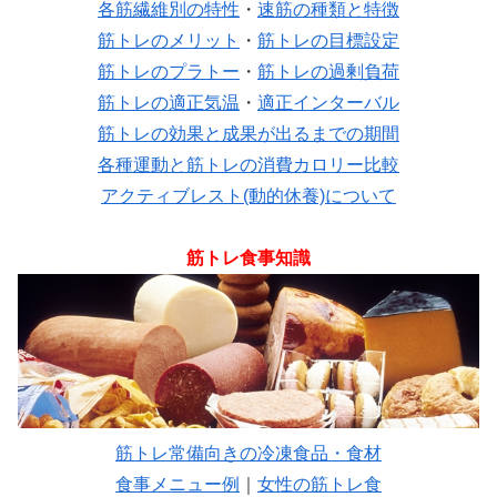
各筋繊維別の特性
・
速筋の種類と特徴
筋トレのメリット
・
筋トレの目標設定
筋トレのプラトー
・
筋トレの過剰負荷
筋トレの適正気温
・
適正インターバル
筋トレの効果と成果が出るまでの期間
各種運動と筋トレの消費カロリー比較
アクティブレスト(動的休養)について
筋トレ食事知識
筋トレ常備向きの冷凍食品・食材
食事メニュー例
｜
女性の筋トレ食