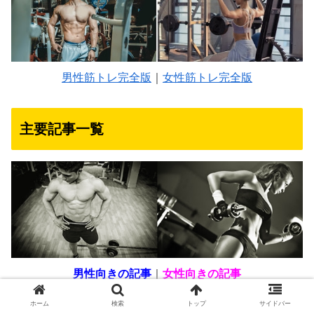
男性筋トレ完全版
｜
女性筋トレ完全版
主要記事一覧
男性向きの記事
｜
女性向きの記事
筋トレ百種大全
｜
自宅での筋トレ
ホーム
検索
トップ
サイドバー
自重での筋トレ
｜
自重での筋トレ