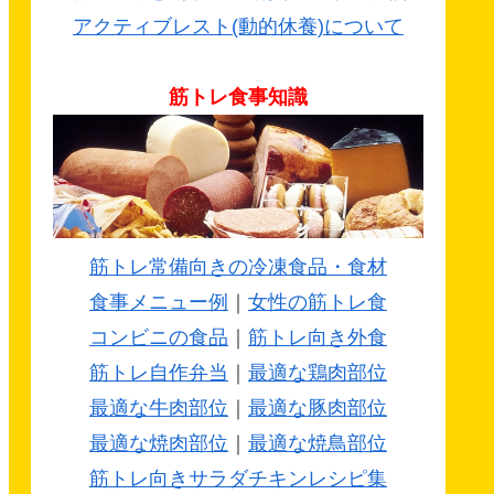
アクティブレスト(動的休養)について
筋トレ食事知識
筋トレ常備向きの冷凍食品・食材
食事メニュー例
｜
女性の筋トレ食
コンビニの食品
｜
筋トレ向き外食
筋トレ自作弁当
｜
最適な鶏肉部位
最適な牛肉部位
｜
最適な豚肉部位
最適な焼肉部位
｜
最適な焼鳥部位
筋トレ向きサラダチキンレシピ集