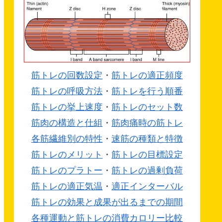
筋トレの回数設定
・
筋トレの適正頻度
筋トレの呼吸方法
・
筋トレを行う順番
筋トレの挙上速度
・
筋トレのセット数
筋肉の構造と仕組
・
筋肉痛時の筋トレ
各筋繊維別の特性
・
速筋の種類と特徴
筋トレのメリット
・
筋トレの目標設定
筋トレのプラトー
・
筋トレの過剰負荷
筋トレの適正気温
・
適正インターバル
筋トレの効果と成果が出るまでの期間
各種運動と筋トレの消費カロリー比較