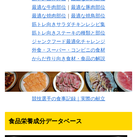
最適な牛肉部位
｜
最適な豚肉部位
最適な焼肉部位
｜
最適な焼鳥部位
筋トレ向きサラダチキンレシピ集
筋トレ向きステーキの種類と部位
ジャンクフード最適化チャレンジ
外食・スーパー・コンビニの食材
からだ作り向き食材・食品の解説
競技選手の食事記録｜実際の献立
食品栄養成分データベース