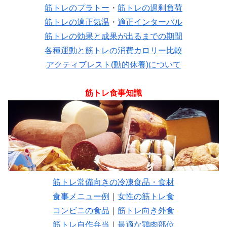
筋トレのプラトー
・
筋トレの過剰負荷
筋トレの適正気温
・
適正インターバル
筋トレの効果と成果が出るまでの期間
各種運動と筋トレの消費カロリー比較
アクティブレスト(動的休養)について
筋トレ食事知識
筋トレ常備向きの冷凍食品・食材
食事メニュー例
｜
女性の筋トレ食
コンビニの食品
｜
筋トレ向き外食
筋トレ自作弁当
｜
最適な鶏肉部位