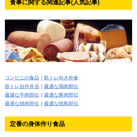
食事に関する関連記事(人気記事)
コンビニの食品
｜
筋トレ向き外食
筋トレ自作弁当
｜
最適な鶏肉部位
最適な牛肉部位
｜
最適な豚肉部位
最適な焼肉部位
｜
最適な焼鳥部位
定番の身体作り食品