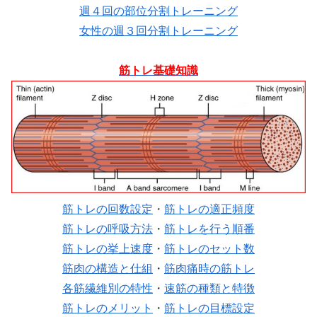
週４回の部位分割トレーニング
女性の週３回分割トレーニング
筋トレ基礎知識
筋トレの回数設定
・
筋トレの適正頻度
筋トレの呼吸方法
・
筋トレを行う順番
筋トレの挙上速度
・
筋トレのセット数
筋肉の構造と仕組
・
筋肉痛時の筋トレ
各筋繊維別の特性
・
速筋の種類と特徴
筋トレのメリット
・
筋トレの目標設定