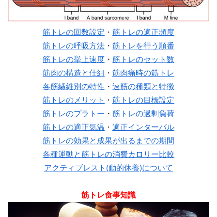
筋トレの回数設定
・
筋トレの適正頻度
筋トレの呼吸方法
・
筋トレを行う順番
筋トレの挙上速度
・
筋トレのセット数
筋肉の構造と仕組
・
筋肉痛時の筋トレ
各筋繊維別の特性
・
速筋の種類と特徴
筋トレのメリット
・
筋トレの目標設定
筋トレのプラトー
・
筋トレの過剰負荷
筋トレの適正気温
・
適正インターバル
筋トレの効果と成果が出るまでの期間
各種運動と筋トレの消費カロリー比較
アクティブレスト(動的休養)について
筋トレ食事知識