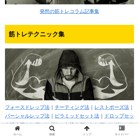
発想の筋トレコラム記事集
筋トレテクニック集
フォースドレップ法
｜
チーティング法
｜
レストポーズ法
｜
パーシャルレップ法
｜
ピラミッドセット法
｜
ドロップセッ
ト法
｜
アセンディングセット法
｜
ディセンディングセット
法
｜
スーパーセット法
｜
コンパウンドセット法
｜
トライセ
ホーム
検索
トップ
サイドバー