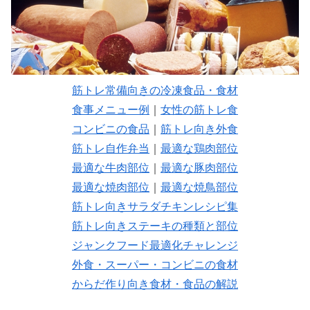
筋トレ常備向きの冷凍食品・食材
食事メニュー例
｜
女性の筋トレ食
コンビニの食品
｜
筋トレ向き外食
筋トレ自作弁当
｜
最適な鶏肉部位
最適な牛肉部位
｜
最適な豚肉部位
最適な焼肉部位
｜
最適な焼鳥部位
筋トレ向きサラダチキンレシピ集
筋トレ向きステーキの種類と部位
ジャンクフード最適化チャレンジ
外食・スーパー・コンビニの食材
からだ作り向き食材・食品の解説