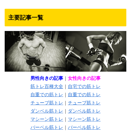
主要記事一覧
男性向きの記事
｜
女性向きの記事
筋トレ百種大全
｜
自宅での筋トレ
自重での筋トレ
｜
自重での筋トレ
チューブ筋トレ
｜
チューブ筋トレ
ダンベル筋トレ
｜
ダンベル筋トレ
マシーン筋トレ
｜
マシーン筋トレ
バーベル筋トレ
｜
バーベル筋トレ