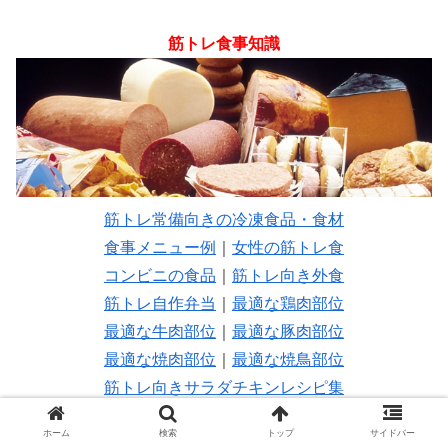
筋トレ食事知識
筋トレ常備向きの冷凍食品・食材
食事メニュー例
｜
女性の筋トレ食
コンビニの食品
｜
筋トレ向き外食
筋トレ自作弁当
｜
最適な鶏肉部位
最適な牛肉部位
｜
最適な豚肉部位
最適な焼肉部位
｜
最適な焼鳥部位
筋トレ向きサラダチキンレシピ集
筋トレ向きステーキの種類と部位
ホーム
検索
トップ
サイドバー
ジャンクフード最適化チャレンジ