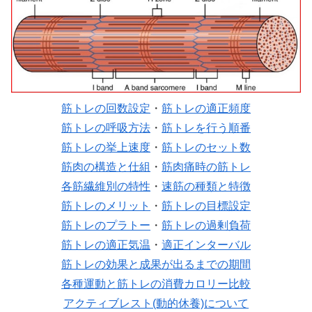
筋トレの回数設定
・
筋トレの適正頻度
筋トレの呼吸方法
・
筋トレを行う順番
筋トレの挙上速度
・
筋トレのセット数
筋肉の構造と仕組
・
筋肉痛時の筋トレ
各筋繊維別の特性
・
速筋の種類と特徴
筋トレのメリット
・
筋トレの目標設定
筋トレのプラトー
・
筋トレの過剰負荷
筋トレの適正気温
・
適正インターバル
筋トレの効果と成果が出るまでの期間
各種運動と筋トレの消費カロリー比較
アクティブレスト(動的休養)について