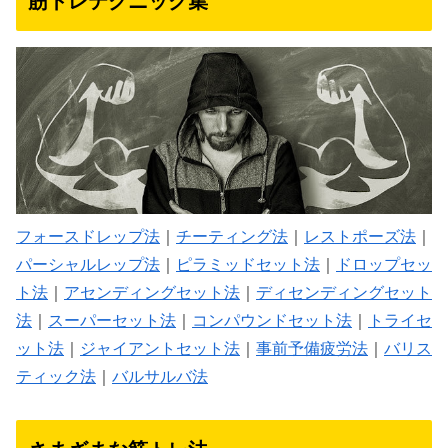
筋トレテクニック集
フォースドレップ法
｜
チーティング法
｜
レストポーズ法
｜
パーシャルレップ法
｜
ピラミッドセット法
｜
ドロップセッ
ト法
｜
アセンディングセット法
｜
ディセンディングセット
法
｜
スーパーセット法
｜
コンパウンドセット法
｜
トライセ
ット法
｜
ジャイアントセット法
｜
事前予備疲労法
｜
バリス
ティック法
｜
バルサルバ法