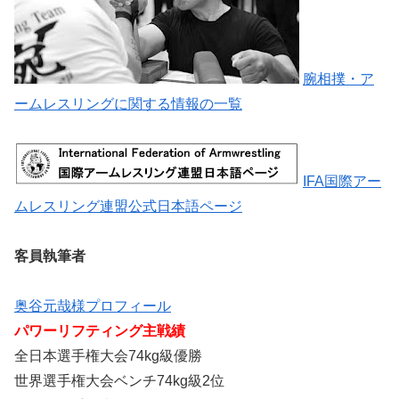
腕相撲・ア
ームレスリングに関する情報の一覧
IFA国際アー
ムレスリング連盟公式日本語ページ
客員執筆者
奥谷元哉様プロフィール
パワーリフティング主戦績
全日本選手権大会74kg級優勝
世界選手権大会ベンチ74kg級2位