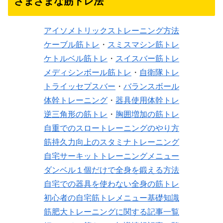
さまざまな筋トレ法
アイソメトリックストレーニング方法
ケーブル筋トレ
・
スミスマシン筋トレ
ケトルベル筋トレ
・
スイスバー筋トレ
メディシンボール筋トレ
・
自衛隊トレ
トライッセプスバー
・
バランスボール
体幹トレーニング
・
器具使用体幹トレ
逆三角形の筋トレ
・
胸囲増加の筋トレ
自重でのスロートレーニングのやり方
筋持久力向上のスタミナトレーニング
自宅サーキットトレーニングメニュー
ダンベル１個だけで全身を鍛える方法
自宅での器具を使わない全身の筋トレ
初心者の自宅筋トレメニュー基礎知識
筋肥大トレーニングに関する記事一覧