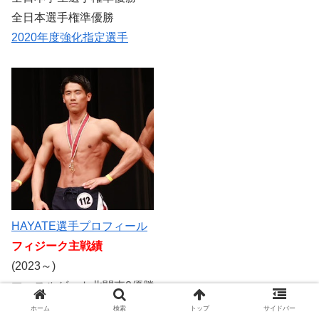
全日本選手権準優勝
2020年度強化指定選手
HAYATE選手プロフィール
フィジーク主戦績
(2023～)
マッスルゲート北関東2優勝
ホーム
検索
トップ
サイドバー