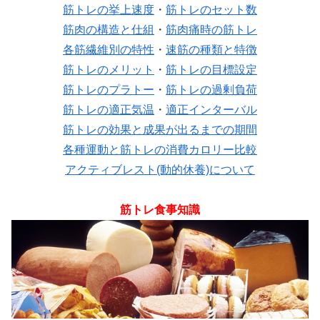
筋トレの挙上速度
・
筋トレのセット数
筋肉の構造と仕組
・
筋肉痛時の筋トレ
各筋繊維別の特性
・
速筋の種類と特徴
筋トレのメリット
・
筋トレの目標設定
筋トレのプラトー
・
筋トレの過剰負荷
筋トレの適正気温
・
適正インターバル
筋トレの効果と成果が出るまでの期間
各種運動と筋トレの消費カロリー比較
アクティブレスト(動的休養)について
筋トレ食事知識