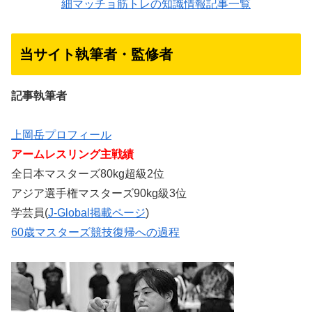
細マッチョ筋トレの知識情報記事一覧
当サイト執筆者・監修者
記事執筆者
上岡岳プロフィール
アームレスリング主戦績
全日本マスターズ80kg超級2位
アジア選手権マスターズ90kg級3位
学芸員(
J-Global掲載ページ
)
60歳マスターズ競技復帰への過程