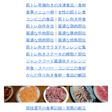
筋トレ常備向きの冷凍食品・食材
食事メニュー例
｜
女性の筋トレ食
コンビニの食品
｜
筋トレ向き外食
筋トレ自作弁当
｜
最適な鶏肉部位
最適な牛肉部位
｜
最適な豚肉部位
最適な焼肉部位
｜
最適な焼鳥部位
筋トレ向きサラダチキンレシピ集
筋トレ向きステーキの種類と部位
ジャンクフード最適化チャレンジ
外食・スーパー・コンビニの食材
からだ作り向き食材・食品の解説
競技選手の食事記録｜実際の献立