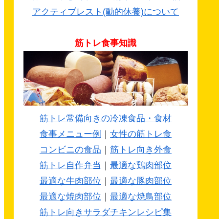
アクティブレスト(動的休養)について
筋トレ食事知識
筋トレ常備向きの冷凍食品・食材
食事メニュー例
｜
女性の筋トレ食
コンビニの食品
｜
筋トレ向き外食
筋トレ自作弁当
｜
最適な鶏肉部位
最適な牛肉部位
｜
最適な豚肉部位
最適な焼肉部位
｜
最適な焼鳥部位
筋トレ向きサラダチキンレシピ集