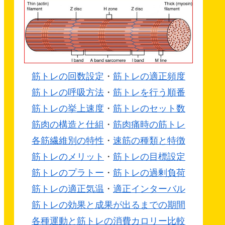
筋トレの回数設定
・
筋トレの適正頻度
筋トレの呼吸方法
・
筋トレを行う順番
筋トレの挙上速度
・
筋トレのセット数
筋肉の構造と仕組
・
筋肉痛時の筋トレ
各筋繊維別の特性
・
速筋の種類と特徴
筋トレのメリット
・
筋トレの目標設定
筋トレのプラトー
・
筋トレの過剰負荷
筋トレの適正気温
・
適正インターバル
筋トレの効果と成果が出るまでの期間
各種運動と筋トレの消費カロリー比較