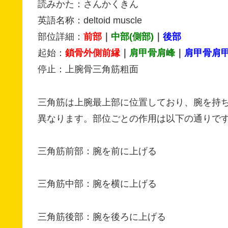
読みかた：さんかくきん
英語名称：deltoid muscle
部位詳細：
前部
｜
中部(側部)
｜
後部
起始：
鎖骨外側前縁
｜
肩甲骨肩峰
｜
肩甲骨肩
停止：上腕骨三角筋粗面
三角筋は上腕最上部に位置しており、腕を持
異なります。部位ごとの作用は以下の通りで
三角筋前部：腕を前に上げる
三角筋中部：腕を横に上げる
三角筋後部：腕を後ろに上げる