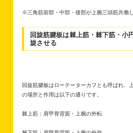
※三角筋前部・中部・後部が上腕三頭筋共働
回旋筋腱板は棘上筋・棘下筋・小
旋させる
回旋筋腱板はローテーターカフとも呼ばれ、
の場所と作用は以下の通りです。
棘上筋：肩甲骨背面・上腕の外転
棘下筋：肩甲骨背面・上腕の外旋