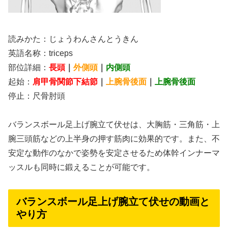
読みかた：じょうわんさんとうきん
英語名称：triceps
部位詳細：
長頭
｜
外側頭
｜
内側頭
起始：
肩甲骨関節下結節
｜
上腕骨後面
｜
上腕骨後面
停止：尺骨肘頭
バランスボール足上げ腕立て伏せは、大胸筋・三角筋・上
腕三頭筋などの上半身の押す筋肉に効果的です。また、不
安定な動作のなかで姿勢を安定させるため体幹インナーマ
ッスルも同時に鍛えることが可能です。
バランスボール足上げ腕立て伏せの動画と
やり方