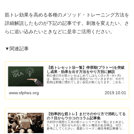
筋トレ効果を高める各種のメソッド・トレーニング方法を
詳細解説したものが下記の記事です。刺激を変えたい、さ
らに追い込みたいときなどに是非ご活用ください。
▼関連記事
【筋トレセット法一覧】停滞期(プラトー)を突破
し成果・効果を出す方法をやり方別に解説
初心者の方が筋トレをはじめてしばらく(3ヶ月～6ヶ月)
は、面白いように筋力と筋肉がついていきますが、やがて
筋肉は刺激に慣れてしまい反応が鈍くなります。これを発
達停滞期(プラトー)と言い、この壁で挫折するか、壁を突
破するかが中級者へと進めるか...
www.sfphes.org
2019.10.01
【効率的な筋トレ】まだそのやり方で消耗してる
の？目からウロコのコラム記事集
大好評の発想と工夫の筋トレシリーズを一覧にまとめまし
た。うまく効かせられない筋トレ種目がある時は、ぜひ、
参考にしてください。最新シリーズ｜種目考察記事膝つき
腕立て伏せパイクプッシュアップ斜め懸垂(インバーテッド