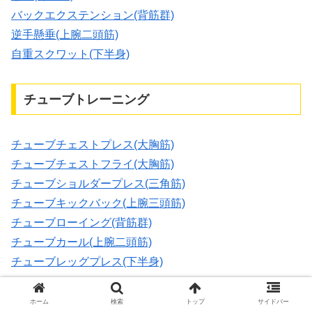
バックエクステンション(背筋群)
逆手懸垂(上腕二頭筋)
自重スクワット(下半身)
チューブトレーニング
チューブチェストプレス(大胸筋)
チューブチェストフライ(大胸筋)
チューブショルダープレス(三角筋)
チューブキックバック(上腕三頭筋)
チューブローイング(背筋群)
チューブカール(上腕二頭筋)
チューブレッグプレス(下半身)
ホーム
検索
トップ
サイドバー
ダンベルトレーニング