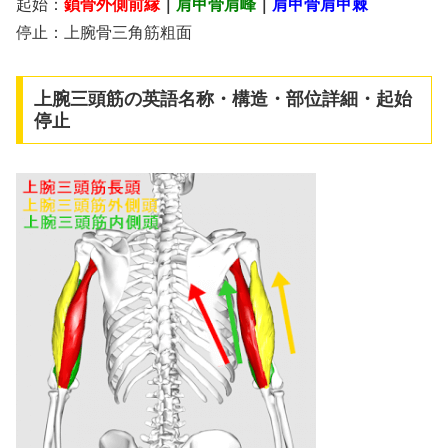
起始：
鎖骨外側前縁
｜
肩甲骨肩峰
｜
肩甲骨肩甲棘
停止：上腕骨三角筋粗面
上腕三頭筋の英語名称・構造・部位詳細・起始
停止