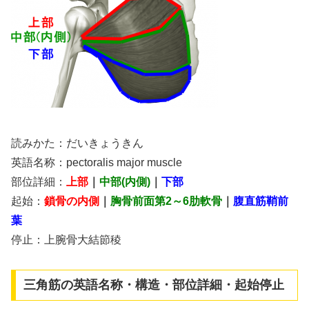
読みかた：だいきょうきん
英語名称：pectoralis major muscle
部位詳細：
上部
｜
中部(内側)
｜
下部
起始：
鎖骨の内側
｜
胸骨前面第2～6肋軟骨
｜
腹直筋鞘前
葉
停止：上腕骨大結節稜
三角筋の英語名称・構造・部位詳細・起始停止