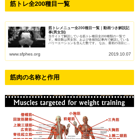
筋トレ全200種目一覧
筋トレメニュー全200種目一覧｜動画つき解説記
事(男女別)
当サイトで解説している筋トレ種目全200種類の一覧で
す。種目数は男女別、および各個別記事内で解説している
バリーエーションを含んだ数です。 なお、最初の項目にリ
ンクしています主要種目の個別解説記事は、動画だけでな
く一目で理解しやすい図解...
www.sfphes.org
2019.10.07
筋肉の名称と作用