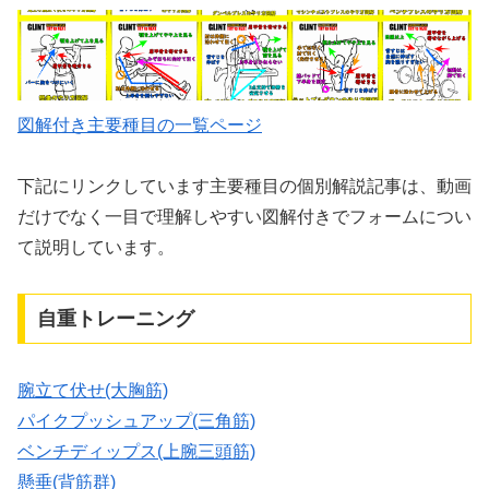
図解付き主要種目の一覧ページ
下記にリンクしています主要種目の個別解説記事は、動画
だけでなく一目で理解しやすい図解付きでフォームについ
て説明しています。
自重トレーニング
腕立て伏せ(大胸筋)
パイクプッシュアップ(三角筋)
ベンチディップス(上腕三頭筋)
懸垂(背筋群)