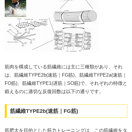
筋肉を構成している筋繊維には主に三種類があり、それ
は、筋繊維TYPE2b(速筋｜FG筋)、筋繊維TYPE2a(速筋｜
FO筋)、筋繊維TYPE1(遅筋｜SO筋)で、それぞれの特徴と
鍛えるのに適切な反復回数は以下の通りです。
筋繊維TYPE2b(速筋｜FG筋)
筋肥大を目的とした筋力トレーニングは、この筋繊維をタ