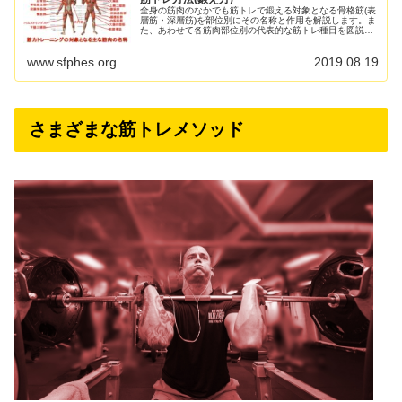
全身の筋肉のなかでも筋トレで鍛える対象となる骨格筋(表
層筋・深層筋)を部位別にその名称と作用を解説します。ま
た、あわせて各筋肉部位別の代表的な筋トレ種目を図説す
るとともに、部位別筋トレ記事(動画付き)のリンクもご紹
介します。 なお、体...
www.sfphes.org
2019.08.19
さまざまな筋トレメソッド