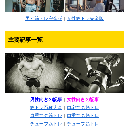
男性筋トレ完全版
｜
女性筋トレ完全版
主要記事一覧
男性向きの記事
｜
女性向きの記事
筋トレ百種大全
｜
自宅での筋トレ
自重での筋トレ
｜
自重での筋トレ
チューブ筋トレ
｜
チューブ筋トレ