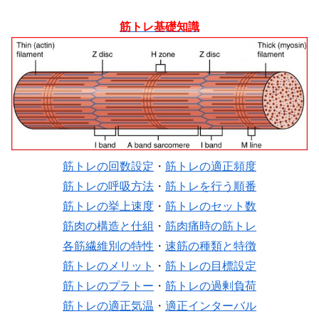
筋トレ基礎知識
筋トレの回数設定
・
筋トレの適正頻度
筋トレの呼吸方法
・
筋トレを行う順番
筋トレの挙上速度
・
筋トレのセット数
筋肉の構造と仕組
・
筋肉痛時の筋トレ
各筋繊維別の特性
・
速筋の種類と特徴
筋トレのメリット
・
筋トレの目標設定
筋トレのプラトー
・
筋トレの過剰負荷
筋トレの適正気温
・
適正インターバル