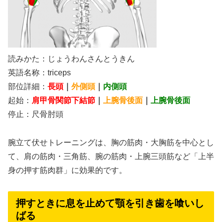
読みかた：じょうわんさんとうきん
英語名称：triceps
部位詳細：
長頭
｜
外側頭
｜
内側頭
起始：
肩甲骨関節下結節
｜
上腕骨後面
｜
上腕骨後面
停止：尺骨肘頭
腕立て伏せトレーニングは、胸の筋肉・大胸筋を中心とし
て、肩の筋肉・三角筋、腕の筋肉・上腕三頭筋など「上半
身の押す筋肉群」に効果的です。
押すときに息を止めて顎を引き歯を喰いし
ばる