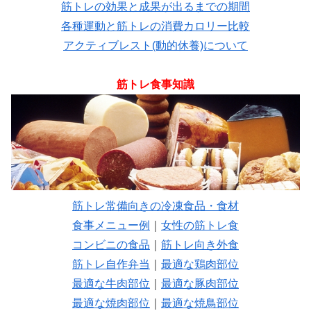
筋トレの効果と成果が出るまでの期間
各種運動と筋トレの消費カロリー比較
アクティブレスト(動的休養)について
筋トレ食事知識
筋トレ常備向きの冷凍食品・食材
食事メニュー例
｜
女性の筋トレ食
コンビニの食品
｜
筋トレ向き外食
筋トレ自作弁当
｜
最適な鶏肉部位
最適な牛肉部位
｜
最適な豚肉部位
最適な焼肉部位
｜
最適な焼鳥部位