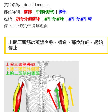
英語名称：deltoid muscle
部位詳細：
前部
｜
中部(側部)
｜
後部
起始：
鎖骨外側前縁
｜
肩甲骨肩峰
｜
肩甲骨肩甲棘
停止：上腕骨三角筋粗面
上腕三頭筋の英語名称・構造・部位詳細・起始
停止