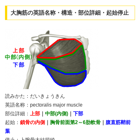
大胸筋の英語名称・構造・部位詳細・起始停止
読みかた：だいきょうきん
英語名称：pectoralis major muscle
部位詳細：
上部
｜
中部(内側)
｜
下部
起始：
鎖骨の内側
｜
胸骨前面第2～6肋軟骨
｜
腹直筋鞘前
葉
停止：上腕骨大結節稜