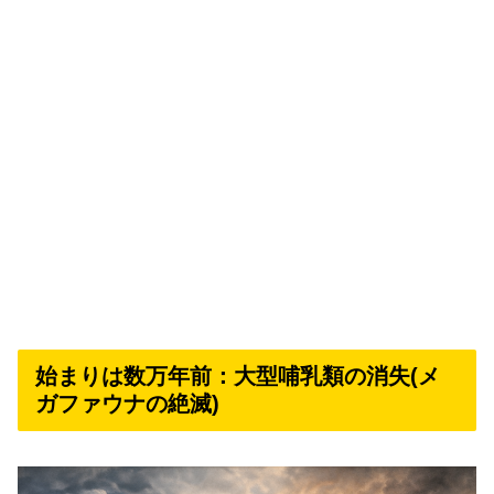
始まりは数万年前：大型哺乳類の消失(メ
ガファウナの絶滅)