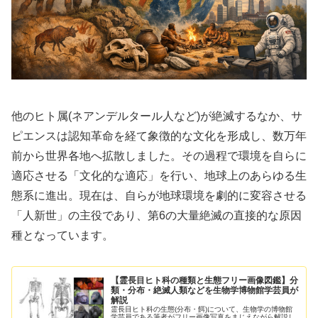
他のヒト属(ネアンデルタール人など)が絶滅するなか、サ
ピエンスは認知革命を経て象徴的な文化を形成し、数万年
前から世界各地へ拡散しました。その過程で環境を自らに
適応させる「文化的な適応」を行い、地球上のあらゆる生
態系に進出。現在は、自らが地球環境を劇的に変容させる
「人新世」の主役であり、第6の大量絶滅の直接的な原因
種となっています。
【霊長目ヒト科の種類と生態フリー画像図鑑】分
類・分布・絶滅人類などを生物学博物館学芸員が
解説
霊長目ヒト科の生態(分布・餌)について、生物学の博物館
学芸員である筆者がフリー画像写真をまじえながら解説し