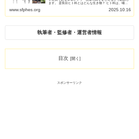
ます。 霊長目ヒト科とはどんな生き物？ ヒト科は、哺乳
類サル目(霊長類)の分類群のひとつ。ヒト亜科(ヒト属、チ
www.sfphes.org
2025.10.16
ンパンジー属、ゴリラ...
執筆者・監修者・運営者情報
目次
スポンサーリンク