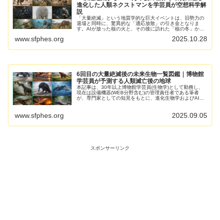
進化した人類ネクストマンを学芸員が空想科学解
説
「大量絶滅」という地質学的な巨大イベントは、旧勢力の
退場と同時に、驚異的な「適応放散」の引き金となりま
す。AIが放った核の火と、その後に訪れた「核の冬」から
1000万年。 博物館学芸員としての古生物学的知見に基づ
www.sfphes.org
2025.10.28
き、かつての「ホモ・サ...
6回目の大量絶滅後の未来生物一覧図鑑｜博物館
学芸員が予測する人類滅亡後の地球
本記事は、30年以上博物館学芸員(生物学)として勤務し、
現在は設備機器(WEB分野含む)の管理責任者である筆者
が、専門家としての知見をもとに、進化生物学およびAI技
術の観点から科学的空想として仮想・解説したものです。
これまでの大量絶滅...
www.sfphes.org
2025.09.05
スポンサーリンク