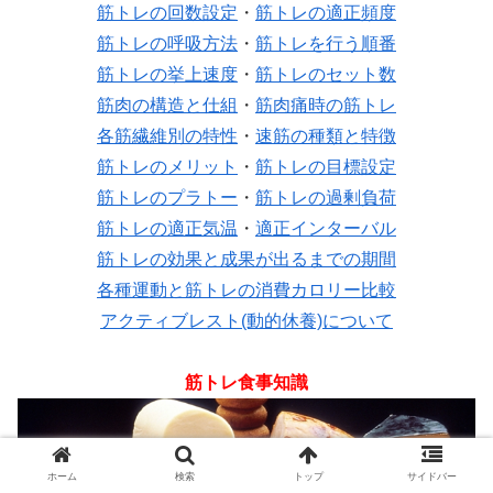
筋トレの回数設定
・
筋トレの適正頻度
筋トレの呼吸方法
・
筋トレを行う順番
筋トレの挙上速度
・
筋トレのセット数
筋肉の構造と仕組
・
筋肉痛時の筋トレ
各筋繊維別の特性
・
速筋の種類と特徴
筋トレのメリット
・
筋トレの目標設定
筋トレのプラトー
・
筋トレの過剰負荷
筋トレの適正気温
・
適正インターバル
筋トレの効果と成果が出るまでの期間
各種運動と筋トレの消費カロリー比較
アクティブレスト(動的休養)について
筋トレ食事知識
ホーム
検索
トップ
サイドバー