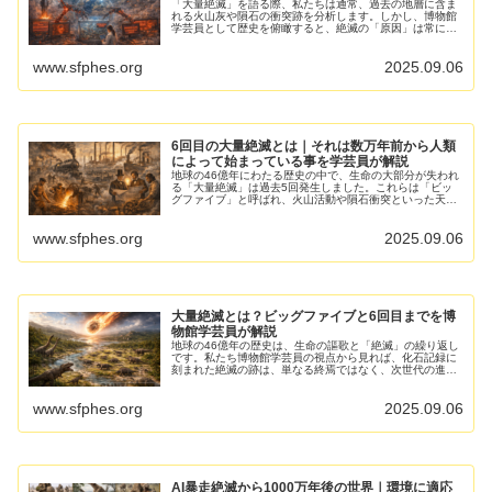
「大量絶滅」を語る際、私たちは通常、過去の地層に含ま
れる火山灰や隕石の衝突跡を分析します。しかし、博物館
学芸員として歴史を俯瞰すると、絶滅の「原因」は常にそ
の時代の支配的な力が制御不能になった時に発生していま
す。 現代においてその力と...
www.sfphes.org
2025.09.06
6回目の大量絶滅とは｜それは数万年前から人類
によって始まっている事を学芸員が解説
地球の46億年にわたる歴史の中で、生命の大部分が失われ
る「大量絶滅」は過去5回発生しました。これらは「ビッ
グファイブ」と呼ばれ、火山活動や隕石衝突といった天変
地異が原因でした。しかし、現在私たちが直面している
「第6の大量絶滅」は、これま...
www.sfphes.org
2025.09.06
大量絶滅とは？ビッグファイブと6回目までを博
物館学芸員が解説
地球の46億年の歴史は、生命の謳歌と「絶滅」の繰り返し
です。私たち博物館学芸員の視点から見れば、化石記録に
刻まれた絶滅の跡は、単なる終焉ではなく、次世代の進化
に向けた巨大な転換点でもあります。 現在、私たちが直面
していると言われる「第...
www.sfphes.org
2025.09.06
AI暴走絶滅から1000万年後の世界｜環境に適応