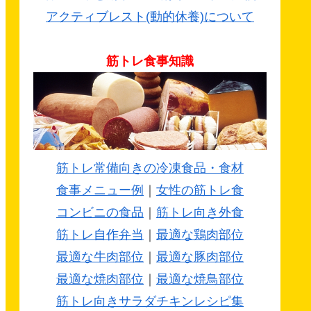
アクティブレスト(動的休養)について
筋トレ食事知識
筋トレ常備向きの冷凍食品・食材
食事メニュー例
｜
女性の筋トレ食
コンビニの食品
｜
筋トレ向き外食
筋トレ自作弁当
｜
最適な鶏肉部位
最適な牛肉部位
｜
最適な豚肉部位
最適な焼肉部位
｜
最適な焼鳥部位
筋トレ向きサラダチキンレシピ集