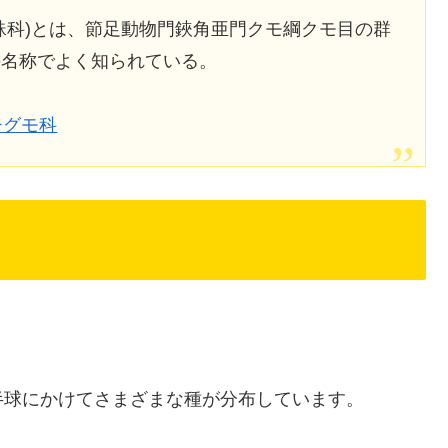
蛛科)とは、節足動物門鋏角亜門クモ綱クモ目の群
の名称でよく知られている。
オオツチグモ科
半球にかけてさまざまな種が分布しています。