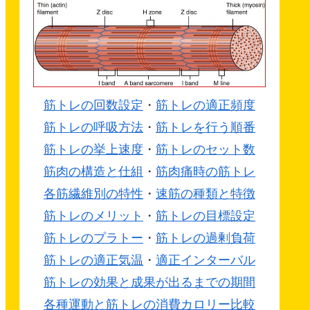
筋トレの回数設定
・
筋トレの適正頻度
筋トレの呼吸方法
・
筋トレを行う順番
筋トレの挙上速度
・
筋トレのセット数
筋肉の構造と仕組
・
筋肉痛時の筋トレ
各筋繊維別の特性
・
速筋の種類と特徴
筋トレのメリット
・
筋トレの目標設定
筋トレのプラトー
・
筋トレの過剰負荷
筋トレの適正気温
・
適正インターバル
筋トレの効果と成果が出るまでの期間
各種運動と筋トレの消費カロリー比較