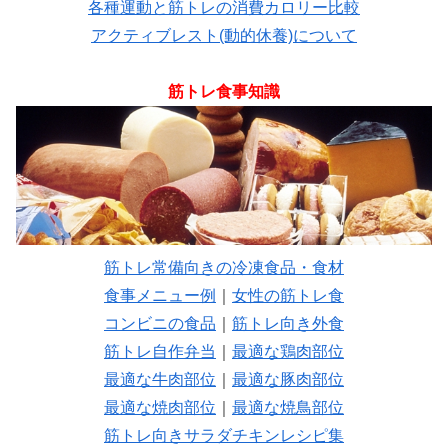
各種運動と筋トレの消費カロリー比較
アクティブレスト(動的休養)について
筋トレ食事知識
筋トレ常備向きの冷凍食品・食材
食事メニュー例
｜
女性の筋トレ食
コンビニの食品
｜
筋トレ向き外食
筋トレ自作弁当
｜
最適な鶏肉部位
最適な牛肉部位
｜
最適な豚肉部位
最適な焼肉部位
｜
最適な焼鳥部位
筋トレ向きサラダチキンレシピ集