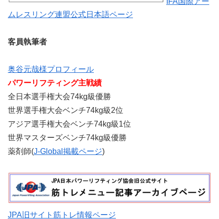
IFA国際アー
ムレスリング連盟公式日本語ページ
客員執筆者
奥谷元哉様プロフィール
パワーリフティング主戦績
全日本選手権大会74kg級優勝
世界選手権大会ベンチ74kg級2位
アジア選手権大会ベンチ74kg級1位
世界マスターズベンチ74kg級優勝
薬剤師(
J-Global掲載ページ
)
JPA旧サイト筋トレ情報ページ