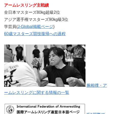
アームレスリング主戦績
全日本マスターズ80kg超級2位
アジア選手権マスターズ90kg級3位
学芸員(
J-Global掲載ページ
)
60歳マスターズ競技復帰への過程
腕相撲・ア
ームレスリングに関する情報の一覧