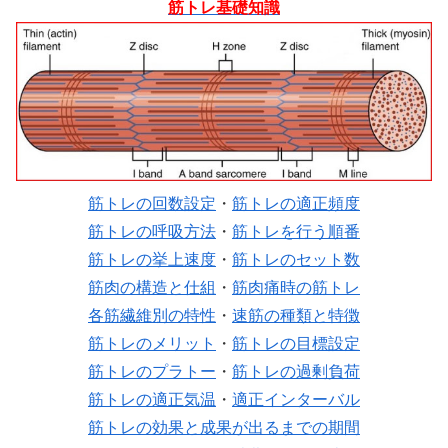
筋トレ基礎知識
筋トレの回数設定
・
筋トレの適正頻度
筋トレの呼吸方法
・
筋トレを行う順番
筋トレの挙上速度
・
筋トレのセット数
筋肉の構造と仕組
・
筋肉痛時の筋トレ
各筋繊維別の特性
・
速筋の種類と特徴
筋トレのメリット
・
筋トレの目標設定
筋トレのプラトー
・
筋トレの過剰負荷
筋トレの適正気温
・
適正インターバル
筋トレの効果と成果が出るまでの期間