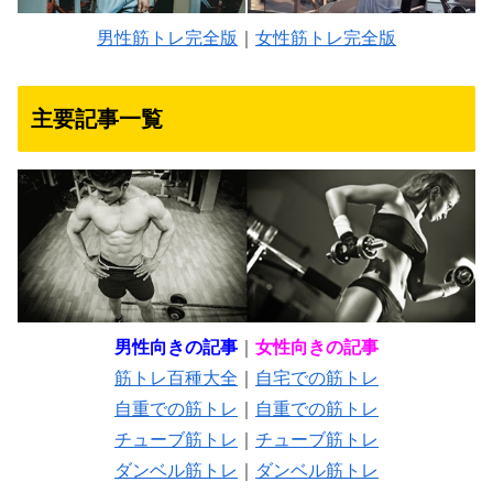
男性筋トレ完全版
｜
女性筋トレ完全版
主要記事一覧
男性向きの記事
｜
女性向きの記事
筋トレ百種大全
｜
自宅での筋トレ
自重での筋トレ
｜
自重での筋トレ
チューブ筋トレ
｜
チューブ筋トレ
ダンベル筋トレ
｜
ダンベル筋トレ