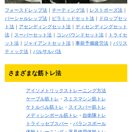
フォースドレップ法
｜
チーティング法
｜
レストポーズ法
｜
パーシャルレップ法
｜
ピラミッドセット法
｜
ドロップセッ
ト法
｜
アセンディングセット法
｜
ディセンディングセット
法
｜
スーパーセット法
｜
コンパウンドセット法
｜
トライセ
ット法
｜
ジャイアントセット法
｜
事前予備疲労法
｜
バリス
ティック法
｜
バルサルバ法
さまざまな筋トレ法
アイソメトリックストレーニング方法
ケーブル筋トレ
・
スミスマシン筋トレ
ケトルベル筋トレ
・
スイスバー筋トレ
メディシンボール筋トレ
・
自衛隊トレ
トライッセプスバー
・
バランスボール
体幹トレーニング
・
器具使用体幹トレ