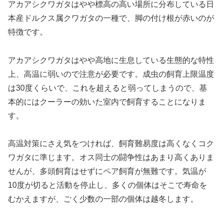
アカアシクワガタはやや標高の高い場所に分布している日
本産ドルクス属クワガタの一種で、脚の付け根が赤いのが
特徴です。
アカアシクワガタはやや高地に生息している生態的な特性
上、高温に弱いので注意が必要です。成虫の飼育上限温度
は30度くらいで、これを超えると弱ってしまうので、基
本的にはクーラーの効いた室内で飼育することになりま
す。
高温対策にさえ気をつければ、飼育難易度は高くなくコク
ワガタに準じます。オス同士の闘争性はあまり高くありま
せんが、多頭飼育はせずにペア飼育が無難です。気温が
10度が切ると活動を停止し、多くの個体はそこで寿命を
むかえますが、ごく少数の一部の個体は越冬します。