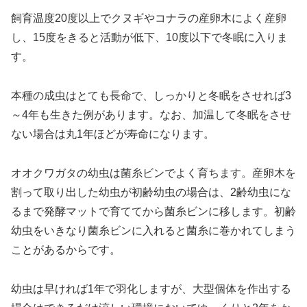
飼育温度20度以上でクヌギやコナラの産卵木によく産卵
し、15度をきると活動が低下、10度以下で冬眠に入りま
す。
本種の成虫はとても長命で、しっかりと冬眠をさせれば3
～4年も生きた例があります。なお、加温して冬眠をさせ
ない場合は丸1年ほどが寿命になります。
オオクワガタの幼虫は菌糸ビンでよく育ちます。産卵木を
割って取り出した幼虫が初齢幼虫の場合は、2齢幼虫にな
るまで発酵マットで育ててから菌糸ビンに移します。初齢
幼虫をいきなり菌糸ビンに入れると菌糸に巻かれてしまう
ことがあるからです。
幼虫は早ければ1年で羽化しますが、大型個体を作出する