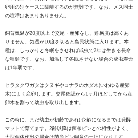
卵用の別ケースに隔離するのが無難です。なお、メス同士
の喧嘩はあまりありません。
飼育気温が20度以上で交尾・産卵をし、難易度は高くあ
りません。気温が10度を切ると島民状態に入ります。本
種は、しっかりと冬眠をさせれば成虫で2年は生きる長命
な種類です。なお、加温して冬眠させない場合の成虫寿命
は1年弱です。
ヒラタクワガタはクヌギやコナラのホダ木(いわゆる産卵
木)によく産卵します。交尾確認から1ヶ月ほどしてから産
卵木を割って幼虫を取り出します。
この時に、まだ幼虫が初齢であれば2齢になるまでは発酵
マットで育てます。2齢以降は菌糸ビンとの相性がよく、
大型個体作出の場合は菌糸ビン飼育の一択になります。