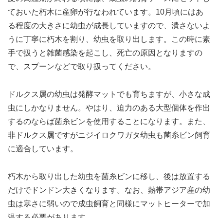
ておいた朽木に産卵が行なわれています。10月頃にはあ
る程度の大きさに幼虫が成長していますので、潰さないよ
うに丁寧に朽木を割り、幼虫を取り出します。この時に素
手で扱うと雑菌感染を起こし、死亡の原因となりますの
で、スプーンなどで取り扱ってください。
ドルクス属の幼虫は発酵マットでも育ちますが、小さな成
虫にしかなりません。やはり、迫力のある大型個体を作出
するのならば菌糸ビンを使用することになります。また、
非ドルクス属ですがニジイロクワガタ幼虫も菌糸ビン飼育
に適合しています。
朽木から取り出した幼虫を菌糸ビンに移し、後は放置する
だけでドンドン大きくなります。なお、熱帯アジア産の幼
虫は寒さに弱いので成虫飼育と同様にマットヒーターで加
温する必要があります。