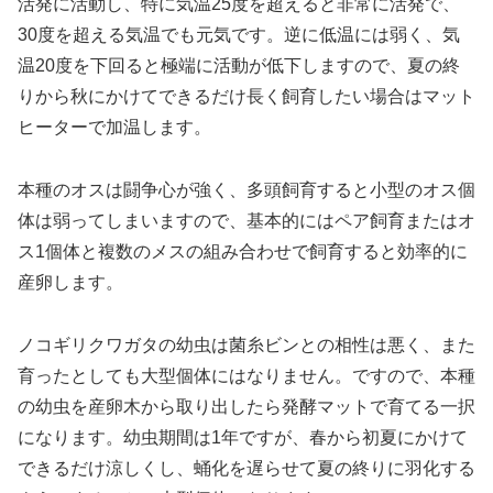
活発に活動し、特に気温25度を超えると非常に活発で、
30度を超える気温でも元気です。逆に低温には弱く、気
温20度を下回ると極端に活動が低下しますので、夏の終
りから秋にかけてできるだけ長く飼育したい場合はマット
ヒーターで加温します。
本種のオスは闘争心が強く、多頭飼育すると小型のオス個
体は弱ってしまいますので、基本的にはペア飼育またはオ
ス1個体と複数のメスの組み合わせで飼育すると効率的に
産卵します。
ノコギリクワガタの幼虫は菌糸ビンとの相性は悪く、また
育ったとしても大型個体にはなりません。ですので、本種
の幼虫を産卵木から取り出したら発酵マットで育てる一択
になります。幼虫期間は1年ですが、春から初夏にかけて
できるだけ涼しくし、蛹化を遅らせて夏の終りに羽化する