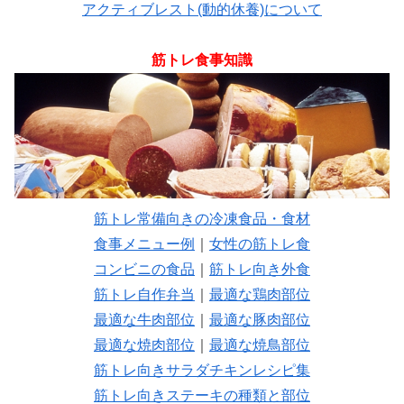
アクティブレスト(動的休養)について
筋トレ食事知識
筋トレ常備向きの冷凍食品・食材
食事メニュー例
｜
女性の筋トレ食
コンビニの食品
｜
筋トレ向き外食
筋トレ自作弁当
｜
最適な鶏肉部位
最適な牛肉部位
｜
最適な豚肉部位
最適な焼肉部位
｜
最適な焼鳥部位
筋トレ向きサラダチキンレシピ集
筋トレ向きステーキの種類と部位