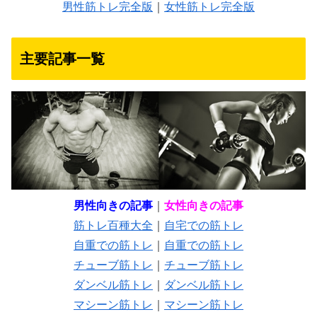
男性筋トレ完全版
｜
女性筋トレ完全版
主要記事一覧
男性向きの記事
｜
女性向きの記事
筋トレ百種大全
｜
自宅での筋トレ
自重での筋トレ
｜
自重での筋トレ
チューブ筋トレ
｜
チューブ筋トレ
ダンベル筋トレ
｜
ダンベル筋トレ
マシーン筋トレ
｜
マシーン筋トレ