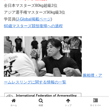
全日本マスターズ80kg超級2位
アジア選手権マスターズ90kg級3位
学芸員(
J-Global掲載ページ
)
60歳マスターズ競技復帰への過程
腕相撲・ア
ームレスリングに関する情報の一覧
IFA国際アー
ホーム
検索
トップ
サイドバー