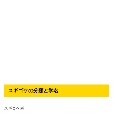
スギゴケの分類と学名
スギゴケ科