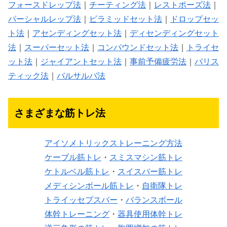
フォースドレップ法
｜
チーティング法
｜
レストポーズ法
｜
パーシャルレップ法
｜
ピラミッドセット法
｜
ドロップセッ
ト法
｜
アセンディングセット法
｜
ディセンディングセット
法
｜
スーパーセット法
｜
コンパウンドセット法
｜
トライセ
ット法
｜
ジャイアントセット法
｜
事前予備疲労法
｜
バリス
ティック法
｜
バルサルバ法
さまざまな筋トレ法
アイソメトリックストレーニング方法
ケーブル筋トレ
・
スミスマシン筋トレ
ケトルベル筋トレ
・
スイスバー筋トレ
メディシンボール筋トレ
・
自衛隊トレ
トライッセプスバー
・
バランスボール
体幹トレーニング
・
器具使用体幹トレ