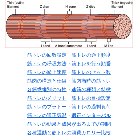
筋トレの回数設定
・
筋トレの適正頻度
筋トレの呼吸方法
・
筋トレを行う順番
筋トレの挙上速度
・
筋トレのセット数
筋肉の構造と仕組
・
筋肉痛時の筋トレ
各筋繊維別の特性
・
速筋の種類と特徴
筋トレのメリット
・
筋トレの目標設定
筋トレのプラトー
・
筋トレの過剰負荷
筋トレの適正気温
・
適正インターバル
筋トレの効果と成果が出るまでの期間
各種運動と筋トレの消費カロリー比較