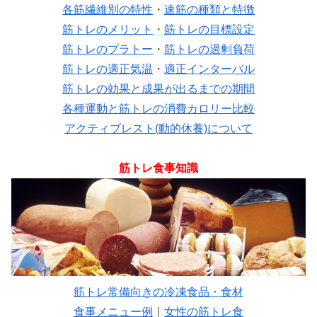
各筋繊維別の特性
・
速筋の種類と特徴
筋トレのメリット
・
筋トレの目標設定
筋トレのプラトー
・
筋トレの過剰負荷
筋トレの適正気温
・
適正インターバル
筋トレの効果と成果が出るまでの期間
各種運動と筋トレの消費カロリー比較
アクティブレスト(動的休養)について
筋トレ食事知識
筋トレ常備向きの冷凍食品・食材
食事メニュー例
｜
女性の筋トレ食