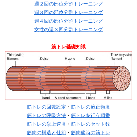
週２回の部位分割トレーニング
週３回の部位分割トレーニング
週４回の部位分割トレーニング
女性の週３回分割トレーニング
筋トレ基礎知識
筋トレの回数設定
・
筋トレの適正頻度
筋トレの呼吸方法
・
筋トレを行う順番
筋トレの挙上速度
・
筋トレのセット数
筋肉の構造と仕組
・
筋肉痛時の筋トレ