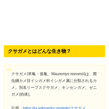
クサガメとはどんな生き物？
クサガメ(草亀・臭亀、Mauremys reevesii)は、爬
虫綱カメ目イシガメ科イシガメ属に分類されるカ
メ。別名リーブスクサガメ、キンセンガメ、ゼニ
ガメ(幼体)。
引用：
https://ja.wikipedia.org/wiki/クサガメ