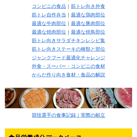
コンビニの食品
｜
筋トレ向き外食
筋トレ自作弁当
｜
最適な鶏肉部位
最適な牛肉部位
｜
最適な豚肉部位
最適な焼肉部位
｜
最適な焼鳥部位
筋トレ向きサラダチキンレシピ集
筋トレ向きステーキの種類と部位
ジャンクフード最適化チャレンジ
外食・スーパー・コンビニの食材
からだ作り向き食材・食品の解説
競技選手の食事記録｜実際の献立