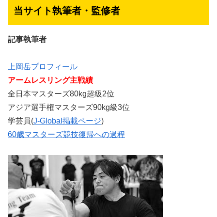
当サイト執筆者・監修者
記事執筆者
上岡岳プロフィール
アームレスリング主戦績
全日本マスターズ80kg超級2位
アジア選手権マスターズ90kg級3位
学芸員(
J-Global掲載ページ
)
60歳マスターズ競技復帰への過程