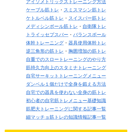
アイソメトリックストレーニング方法
ケーブル筋トレ
・
スミスマシン筋トレ
ケトルベル筋トレ
・
スイスバー筋トレ
メディシンボール筋トレ
・
自衛隊トレ
トライッセプスバー
・
バランスボール
体幹トレーニング
・
器具使用体幹トレ
逆三角形の筋トレ
・
胸囲増加の筋トレ
自重でのスロートレーニングのやり方
筋持久力向上のスタミナトレーニング
自宅サーキットトレーニングメニュー
ダンベル１個だけで全身を鍛える方法
自宅での器具を使わない全身の筋トレ
初心者の自宅筋トレメニュー基礎知識
筋肥大トレーニングに関する記事一覧
細マッチョ筋トレの知識情報記事一覧