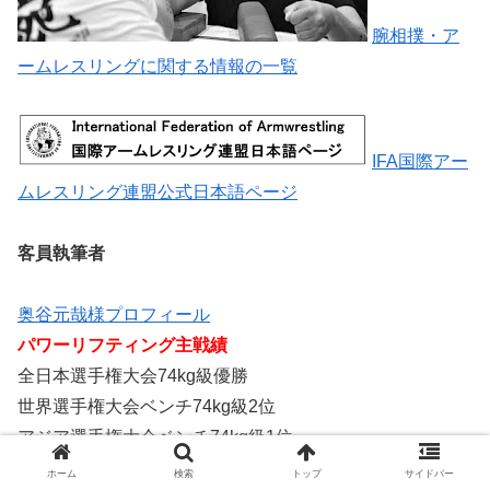
腕相撲・ア
ームレスリングに関する情報の一覧
IFA国際アー
ムレスリング連盟公式日本語ページ
客員執筆者
奥谷元哉様プロフィール
パワーリフティング主戦績
全日本選手権大会74kg級優勝
世界選手権大会ベンチ74kg級2位
アジア選手権大会ベンチ74kg級1位
世界マスターズベンチ74kg級優勝
ホーム
検索
トップ
サイドバー