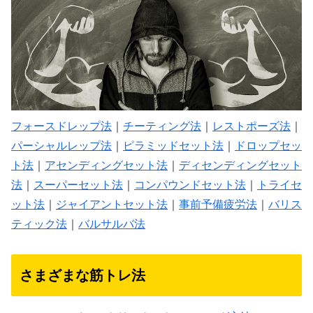
フォースドレップ法
｜
チーティング法
｜
レストポーズ法
｜
パーシャルレップ法
｜
ピラミッドセット法
｜
ドロップセッ
ト法
｜
アセンディングセット法
｜
ディセンディングセット
法
｜
スーパーセット法
｜
コンパウンドセット法
｜
トライセ
ット法
｜
ジャイアントセット法
｜
事前予備疲労法
｜
バリス
ティック法
｜
バルサルバ法
さまざまな筋トレ法