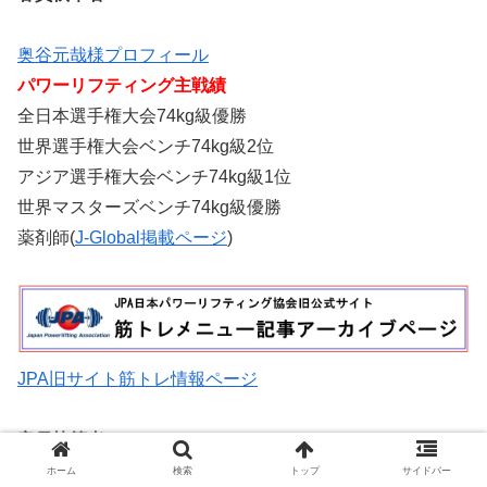
奥谷元哉様プロフィール
パワーリフティング主戦績
全日本選手権大会74kg級優勝
世界選手権大会ベンチ74kg級2位
アジア選手権大会ベンチ74kg級1位
世界マスターズベンチ74kg級優勝
薬剤師(
J-Global掲載ページ
)
JPA旧サイト筋トレ情報ページ
客員執筆者
ホーム
検索
トップ
サイドバー