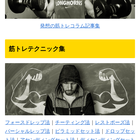
発想の筋トレコラム記事集
筋トレテクニック集
フォースドレップ法
｜
チーティング法
｜
レストポーズ法
｜
パーシャルレップ法
｜
ピラミッドセット法
｜
ドロップセッ
ト法
｜
アセンディングセット法
｜
ディセンディングセット