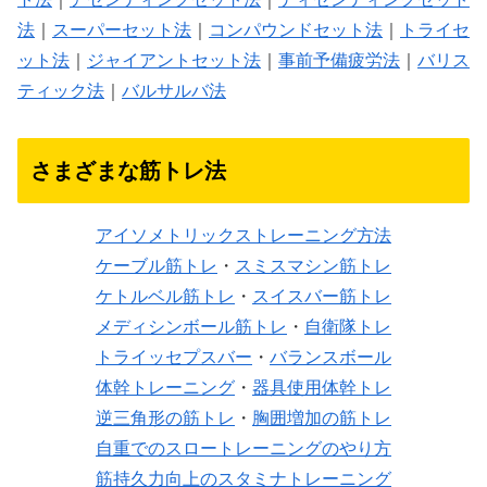
法
｜
スーパーセット法
｜
コンパウンドセット法
｜
トライセ
ット法
｜
ジャイアントセット法
｜
事前予備疲労法
｜
バリス
ティック法
｜
バルサルバ法
さまざまな筋トレ法
アイソメトリックストレーニング方法
ケーブル筋トレ
・
スミスマシン筋トレ
ケトルベル筋トレ
・
スイスバー筋トレ
メディシンボール筋トレ
・
自衛隊トレ
トライッセプスバー
・
バランスボール
体幹トレーニング
・
器具使用体幹トレ
逆三角形の筋トレ
・
胸囲増加の筋トレ
自重でのスロートレーニングのやり方
筋持久力向上のスタミナトレーニング