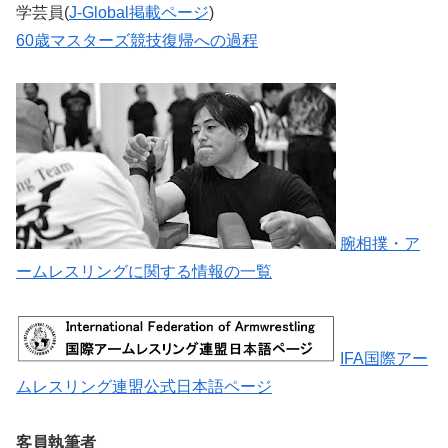
学芸員(
J-Global掲載ページ
)
60歳マスターズ競技復帰への過程
腕相撲・ア
ームレスリングに関する情報の一覧
IFA国際アー
ムレスリング連盟公式日本語ページ
客員執筆者