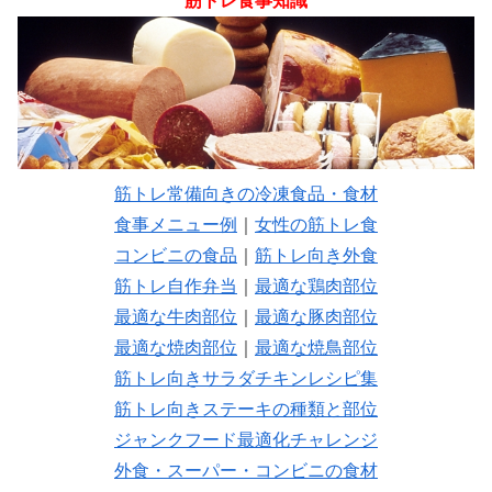
筋トレ食事知識
筋トレ常備向きの冷凍食品・食材
食事メニュー例
｜
女性の筋トレ食
コンビニの食品
｜
筋トレ向き外食
筋トレ自作弁当
｜
最適な鶏肉部位
最適な牛肉部位
｜
最適な豚肉部位
最適な焼肉部位
｜
最適な焼鳥部位
筋トレ向きサラダチキンレシピ集
筋トレ向きステーキの種類と部位
ジャンクフード最適化チャレンジ
外食・スーパー・コンビニの食材