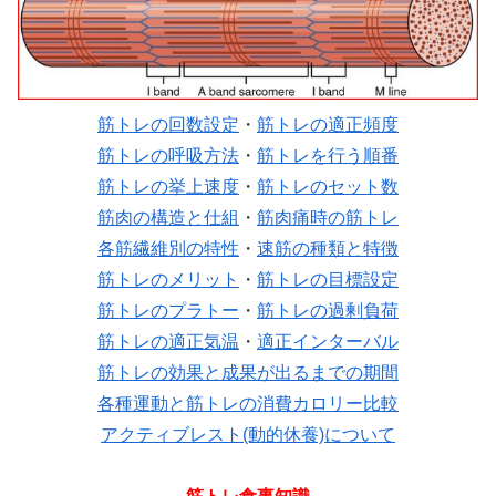
筋トレの回数設定
・
筋トレの適正頻度
筋トレの呼吸方法
・
筋トレを行う順番
筋トレの挙上速度
・
筋トレのセット数
筋肉の構造と仕組
・
筋肉痛時の筋トレ
各筋繊維別の特性
・
速筋の種類と特徴
筋トレのメリット
・
筋トレの目標設定
筋トレのプラトー
・
筋トレの過剰負荷
筋トレの適正気温
・
適正インターバル
筋トレの効果と成果が出るまでの期間
各種運動と筋トレの消費カロリー比較
アクティブレスト(動的休養)について