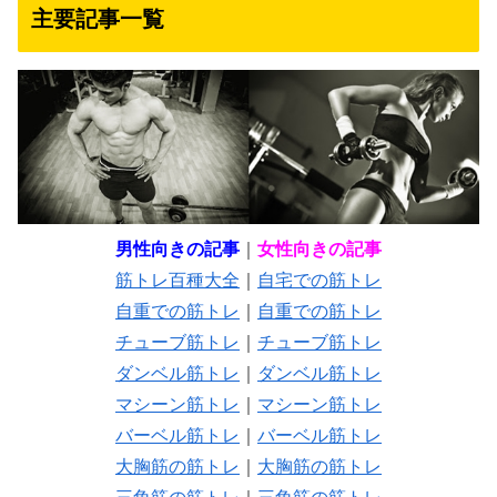
主要記事一覧
男性向きの記事
｜
女性向きの記事
筋トレ百種大全
｜
自宅での筋トレ
自重での筋トレ
｜
自重での筋トレ
チューブ筋トレ
｜
チューブ筋トレ
ダンベル筋トレ
｜
ダンベル筋トレ
マシーン筋トレ
｜
マシーン筋トレ
バーベル筋トレ
｜
バーベル筋トレ
大胸筋の筋トレ
｜
大胸筋の筋トレ