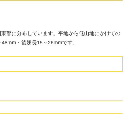
国東部に分布しています。平地から低山地にかけての
8mm・後翅長15～26mmです。