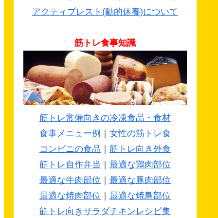
アクティブレスト(動的休養)について
筋トレ食事知識
筋トレ常備向きの冷凍食品・食材
食事メニュー例
｜
女性の筋トレ食
コンビニの食品
｜
筋トレ向き外食
筋トレ自作弁当
｜
最適な鶏肉部位
最適な牛肉部位
｜
最適な豚肉部位
最適な焼肉部位
｜
最適な焼鳥部位
筋トレ向きサラダチキンレシピ集