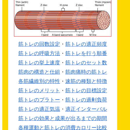
筋トレの回数設定
・
筋トレの適正頻度
筋トレの呼吸方法
・
筋トレを行う順番
筋トレの挙上速度
・
筋トレのセット数
筋肉の構造と仕組
・
筋肉痛時の筋トレ
各筋繊維別の特性
・
速筋の種類と特徴
筋トレのメリット
・
筋トレの目標設定
筋トレのプラトー
・
筋トレの過剰負荷
筋トレの適正気温
・
適正インターバル
筋トレの効果と成果が出るまでの期間
各種運動と筋トレの消費カロリー比較