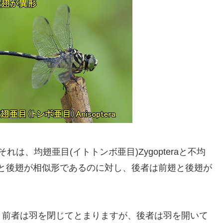
は、均翅亜目(イトトンボ亜目)Zygopteraと不均
者は前翅と後翅が相似形であるのに対し、後者は前翅と後翅が
、前者は羽を閉じてとまりますが、後者は羽を開いて