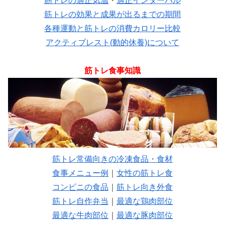
筋トレの適正気温
・
適正インターバル
筋トレの効果と成果が出るまでの期間
各種運動と筋トレの消費カロリー比較
アクティブレスト(動的休養)について
筋トレ食事知識
筋トレ常備向きの冷凍食品・食材
食事メニュー例
｜
女性の筋トレ食
コンビニの食品
｜
筋トレ向き外食
筋トレ自作弁当
｜
最適な鶏肉部位
最適な牛肉部位
｜
最適な豚肉部位