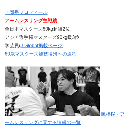
上岡岳プロフィール
アームレスリング主戦績
全日本マスターズ80kg超級2位
アジア選手権マスターズ90kg級3位
学芸員(
J-Global掲載ページ
)
60歳マスターズ競技復帰への過程
腕相撲・ア
ームレスリングに関する情報の一覧