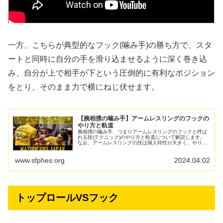
一方、こちらが典型的なフック(噛み手)の勝ち方で、スタ
ートと同時に自分の手を滑り込ませるように深く巻き込
み、自分が上で相手が下という圧倒的に有利なポジション
をとり、そのまま力で横にねじ伏せます。
【腕相撲の噛み手】アームレスリングのフックの
やり方と軌道
腕相撲の噛み手、つまりアームレスリングのフックと呼ば
れる技(テクニック)のやり方と軌道について解説します。
なお、アームレスリングの技は個人特性が大きく、やり方
や軌道も選手によって異なりますが、本記事で解説するの
はあくまでも一般的な方...
www.sfphes.org
2024.04.02
トップロールVSフック