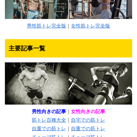
男性筋トレ完全版
｜
女性筋トレ完全版
主要記事一覧
男性向きの記事
｜
女性向きの記事
筋トレ百種大全
｜
自宅での筋トレ
自重での筋トレ
｜
自重での筋トレ