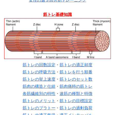
女性の週３回分割トレーニング
筋トレ基礎知識
筋トレの回数設定
・
筋トレの適正頻度
筋トレの呼吸方法
・
筋トレを行う順番
筋トレの挙上速度
・
筋トレのセット数
筋肉の構造と仕組
・
筋肉痛時の筋トレ
各筋繊維別の特性
・
速筋の種類と特徴
筋トレのメリット
・
筋トレの目標設定
筋トレのプラトー
・
筋トレの過剰負荷