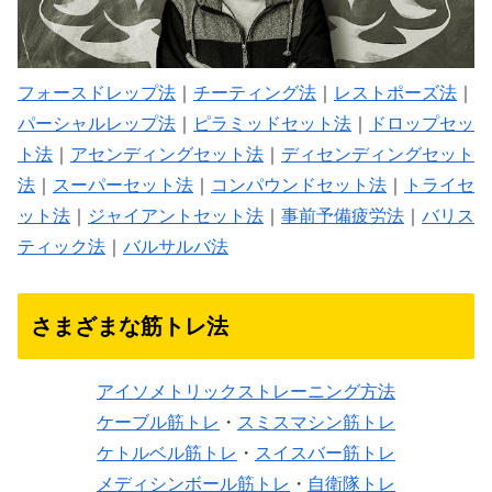
フォースドレップ法
｜
チーティング法
｜
レストポーズ法
｜
パーシャルレップ法
｜
ピラミッドセット法
｜
ドロップセッ
ト法
｜
アセンディングセット法
｜
ディセンディングセット
法
｜
スーパーセット法
｜
コンパウンドセット法
｜
トライセ
ット法
｜
ジャイアントセット法
｜
事前予備疲労法
｜
バリス
ティック法
｜
バルサルバ法
さまざまな筋トレ法
アイソメトリックストレーニング方法
ケーブル筋トレ
・
スミスマシン筋トレ
ケトルベル筋トレ
・
スイスバー筋トレ
メディシンボール筋トレ
・
自衛隊トレ