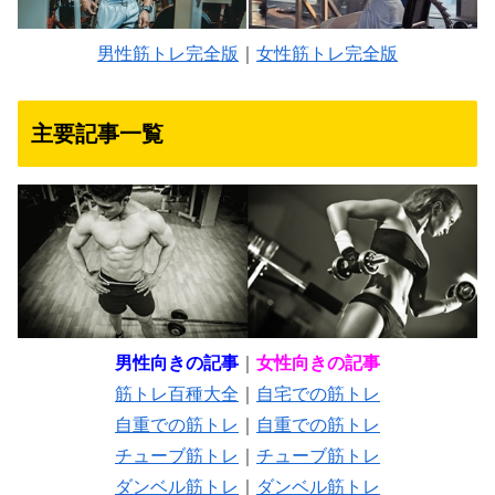
男性筋トレ完全版
｜
女性筋トレ完全版
主要記事一覧
男性向きの記事
｜
女性向きの記事
筋トレ百種大全
｜
自宅での筋トレ
自重での筋トレ
｜
自重での筋トレ
チューブ筋トレ
｜
チューブ筋トレ
ダンベル筋トレ
｜
ダンベル筋トレ